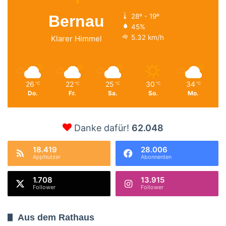
Bernau
28º - 19º
45%
5.32 km/h
Klarer Himmel
26
22
25
30
34
℃
℃
℃
℃
℃
Do.
Fr.
Sa.
So.
Mo.
Danke dafür!
62.048
18.419
28.006
AppNutzer
Abonnenten
1.708
13.915
Follower
Follower
Aus dem Rathaus