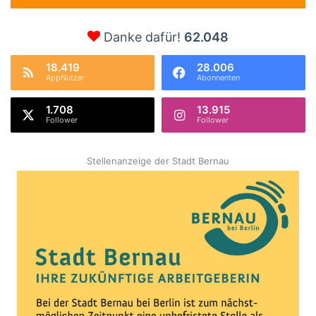
Danke dafür!
62.048
18.419
28.006
AppNutzer
Abonnenten
1.708
13.915
Follower
Follower
Stellenanzeige der Stadt Bernau