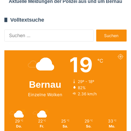
Aktuelle Meldungen der Polizei aus und um Bernau
Volltextsuche
Suchen
nach:
19
℃
Bernau
29º - 18º
82%
2.36 km/h
Einzelne Wolken
29
22
25
29
33
℃
℃
℃
℃
℃
Do.
Fr.
Sa.
So.
Mo.