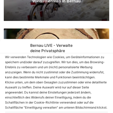
Winterdienstes in Bernau
Diako
Bernau LIVE - Verwalte
deine Privatsphäre
Wir verwenden Technologien wie Cookies, um Geräteinformationen zu
speichern und/oder darauf zuzugreifen. Wir tun dies, um das Browsing-
Erlebnis zu verbessern und um (nicht) personalisierte Werbung
anzuzeigen. Wenn du nicht zustimmst oder die Zustimmung widerrufst,
kann dies bestimmte Merkmale und Funktionen beeinträchtigen.
Füreinander da sein - Hilfsangebote u.a. in Bernau,
Klicke unten, um dem oben Gesagten zuzustimmen oder eine detaillierte
Panketal und Wandlitz
Auswahl zu treffen. Deine Auswahl wird nur auf dieser Seite
angewendet. Du kannst deine Einstellungen jederzeit ändern,
einschließlich des Widerrufs deiner Einwilligung, indem du die
Schaltflächen in der Cookie-Richtlinie verwendest oder auf die
Schaltfläche "Einwilligung verwalten" am unteren Bildschirmrand klickst.