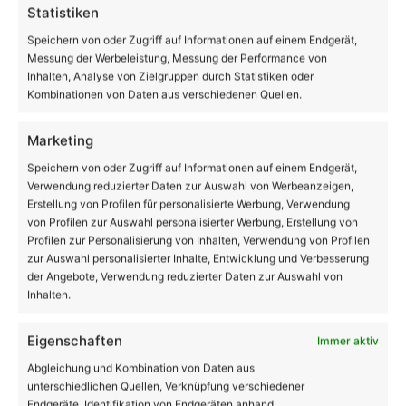
Statistiken
Speichern von oder Zugriff auf Informationen auf einem Endgerät,
Messung der Werbeleistung, Messung der Performance von
Inhalten, Analyse von Zielgruppen durch Statistiken oder
Kombinationen von Daten aus verschiedenen Quellen.
Musik und Fenster-Applaus aus Bernau als kleines
Dankeschön
Marketing
Speichern von oder Zugriff auf Informationen auf einem Endgerät,
Volltextsuche
Verwendung reduzierter Daten zur Auswahl von Werbeanzeigen,
Erstellung von Profilen für personalisierte Werbung, Verwendung
von Profilen zur Auswahl personalisierter Werbung, Erstellung von
Suchen
Profilen zur Personalisierung von Inhalten, Verwendung von Profilen
nach:
zur Auswahl personalisierter Inhalte, Entwicklung und Verbesserung
der Angebote, Verwendung reduzierter Daten zur Auswahl von
19
Inhalten.
℃
Eigenschaften
Immer aktiv
Abgleichung und Kombination von Daten aus
Bernau
19º - 14º
unterschiedlichen Quellen, Verknüpfung verschiedener
60%
Endgeräte, Identifikation von Endgeräten anhand