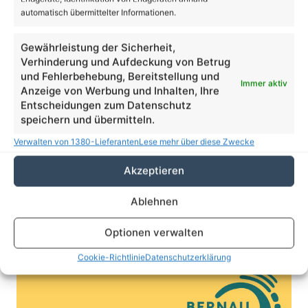
3.09 km/h
Einzelne Wolken
automatisch übermittelter Informationen.
Gewährleistung der Sicherheit,
Verhinderung und Aufdeckung von Betrug
17
26
31
32
23
℃
℃
℃
℃
℃
und Fehlerbehebung, Bereitstellung und
Fr.
Sa.
So.
Mo.
Di.
Immer aktiv
Anzeige von Werbung und Inhalten, Ihre
Entscheidungen zum Datenschutz
speichern und übermitteln.
Danke dafür!
62.048
Verwalten von 1380-Lieferanten
Lese mehr über diese Zwecke
18.419
28.006
Akzeptieren
AppNutzer
Abonnenten
1.708
13.915
Ablehnen
Follower
Follower
Optionen verwalten
Stellenanzeige der Stadt Bernau
Cookie-Richtlinie
Datenschutzerklärung