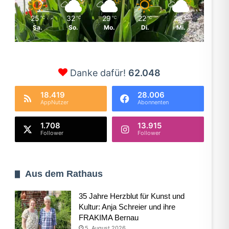
25
32
29
22
25
℃
℃
℃
℃
℃
Sa.
So.
Mo.
Di.
Mi.
Danke dafür!
62.048
18.419
28.006
AppNutzer
Abonnenten
1.708
13.915
Follower
Follower
Aus dem Rathaus
35 Jahre Herzblut für Kunst und
Kultur: Anja Schreier und ihre
FRAKIMA Bernau
5. August 2026