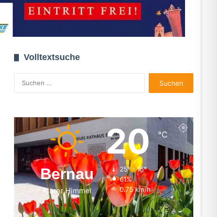
Volltextsuche
Suchen
nach:
20
℃
Bernau
25º - 15º
61%
0.75 km/h
Klarer Himmel