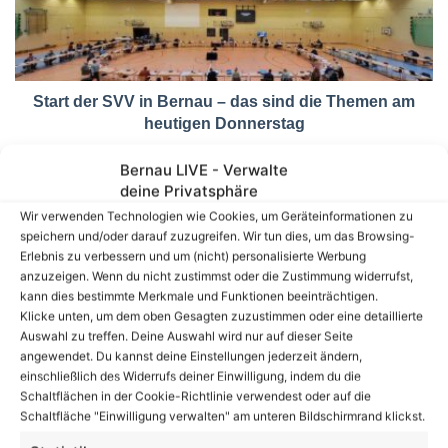
Start der SVV in Bernau – das sind die Themen am
heutigen Donnerstag
Bernau LIVE - Verwalte
Volltextsuche
deine Privatsphäre
Wir verwenden Technologien wie Cookies, um Geräteinformationen zu
Suchen
speichern und/oder darauf zuzugreifen. Wir tun dies, um das Browsing-
nach:
Erlebnis zu verbessern und um (nicht) personalisierte Werbung
anzuzeigen. Wenn du nicht zustimmst oder die Zustimmung widerrufst,
kann dies bestimmte Merkmale und Funktionen beeinträchtigen.
14
Klicke unten, um dem oben Gesagten zuzustimmen oder eine detaillierte
℃
Auswahl zu treffen. Deine Auswahl wird nur auf dieser Seite
angewendet. Du kannst deine Einstellungen jederzeit ändern,
einschließlich des Widerrufs deiner Einwilligung, indem du die
Schaltflächen in der Cookie-Richtlinie verwendest oder auf die
Bernau
18º - 14º
Schaltfläche "Einwilligung verwalten" am unteren Bildschirmrand klickst.
74%
1.91 km/h
Einzelne Wolken