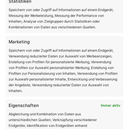
Statistiken
Speichern von oder Zugriff auf Informationen auf einem Endgerät,
Messung der Werbeleistung, Messung der Performance von
Inhalten, Analyse von Zielgruppen durch Statistiken oder
26
31
29
23
25
℃
℃
℃
℃
℃
Kombinationen von Daten aus verschiedenen Quellen.
Sa.
So.
Mo.
Di.
Mi.
Marketing
Danke dafür!
62.048
Speichern von oder Zugriff auf Informationen auf einem Endgerät,
Verwendung reduzierter Daten zur Auswahl von Werbeanzeigen,
18.419
28.006
Erstellung von Profilen für personalisierte Werbung, Verwendung
AppNutzer
Abonnenten
von Profilen zur Auswahl personalisierter Werbung, Erstellung von
Profilen zur Personalisierung von Inhalten, Verwendung von Profilen
1.708
13.915
zur Auswahl personalisierter Inhalte, Entwicklung und Verbesserung
Follower
Follower
der Angebote, Verwendung reduzierter Daten zur Auswahl von
Inhalten.
Stellenanzeige der Stadt Bernau
Eigenschaften
Immer aktiv
Abgleichung und Kombination von Daten aus
unterschiedlichen Quellen, Verknüpfung verschiedener
Endgeräte, Identifikation von Endgeräten anhand