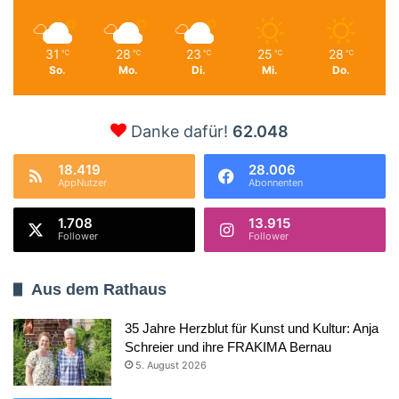
31
28
23
25
28
℃
℃
℃
℃
℃
So.
Mo.
Di.
Mi.
Do.
Danke dafür!
62.048
18.419
28.006
AppNutzer
Abonnenten
1.708
13.915
Follower
Follower
Aus dem Rathaus
35 Jahre Herzblut für Kunst und Kultur: Anja
Schreier und ihre FRAKIMA Bernau
5. August 2026