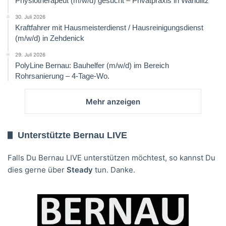
Physiotherapeut (m/w/d) gesucht – Privatpraxis in Wandlitz
30. Juli 2026
Kraftfahrer mit Hausmeisterdienst / Hausreinigungsdienst
(m/w/d) in Zehdenick
29. Juli 2026
PolyLine Bernau: Bauhelfer (m/w/d) im Bereich
Rohrsanierung – 4-Tage-Wo.
Mehr anzeigen
Unterstützte Bernau LIVE
Falls Du Bernau LIVE unterstützen möchtest, so kannst Du
dies gerne über
Steady
tun. Danke.