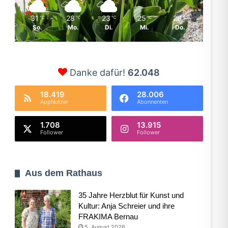
31
28
23
25
28
℃
℃
℃
℃
℃
So.
Mo.
Di.
Mi.
Do.
Danke dafür!
62.048
18.419
28.006
AppNutzer
Abonnenten
1.708
13.915
Follower
Follower
Aus dem Rathaus
35 Jahre Herzblut für Kunst und
Kultur: Anja Schreier und ihre
FRAKIMA Bernau
5. August 2026