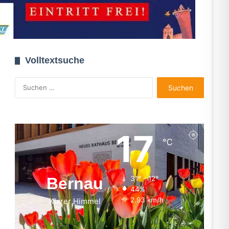
Volltextsuche
Suchen
nach:
17
℃
Bernau
31º - 12º
44%
2.93 km/h
Klarer Himmel