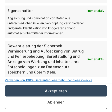
Suchen
Eigenschaften
Immer aktiv
nach:
Abgleichung und Kombination von Daten aus
unterschiedlichen Quellen, Verknüpfung verschiedener
16
Endgeräte, Identifikation von Endgeräten anhand
℃
automatisch übermittelter Informationen.
Gewährleistung der Sicherheit,
Bernau
25º - 15º
Verhinderung und Aufdeckung von Betrug
71%
und Fehlerbehebung, Bereitstellung und
Immer aktiv
0.79 km/h
Anzeige von Werbung und Inhalten, Ihre
Klarer Himmel
Entscheidungen zum Datenschutz
speichern und übermitteln.
Verwalten von 1380-Lieferanten
Lese mehr über diese Zwecke
25
32
27
22
25
℃
℃
℃
℃
℃
Sa.
So.
Mo.
Di.
Mi.
Akzeptieren
Ablehnen
Danke dafür!
62.048