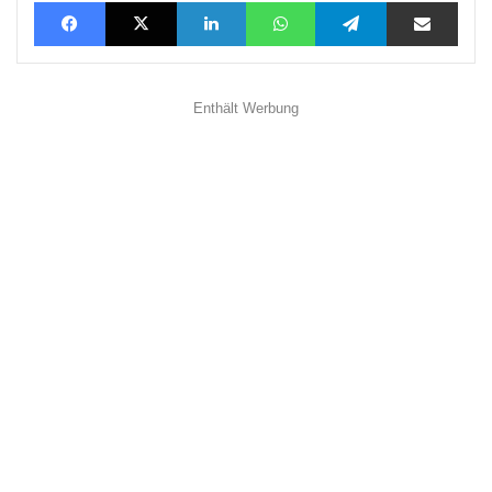
Facebook
X
LinkedIn
WhatsApp
Telegram
Teilen via E-Mail
Enthält Werbung