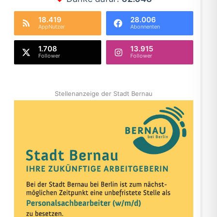
18.419
28.006
AppNutzer
Abonnenten
1.708
13.915
Follower
Follower
Stellenanzeige der Stadt Bernau