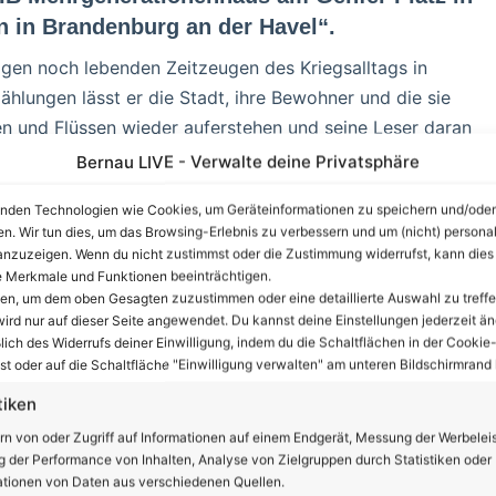
 in Brandenburg an der Havel“.
igen noch lebenden Zeitzeugen des Kriegsalltags in
ählungen lässt er die Stadt, ihre Bewohner und die sie
en und Flüssen wieder auferstehen und seine Leser daran
Bernau LIVE - Verwalte deine Privatsphäre
nden Technologien wie Cookies, um Geräteinformationen zu speichern und/oder
 Perspektive des Heranwachsenden geschrieben, und doch
en. Wir tun dies, um das Browsing-Erlebnis zu verbessern und um (nicht) personal
gnisse. Bei Baier wird Geschichte durch das Erzählen von
nzuzeigen. Wenn du nicht zustimmst oder die Zustimmung widerrufst, kann dies
 Merkmale und Funktionen beeinträchtigen.
ten, um dem oben Gesagten zuzustimmen oder eine detaillierte Auswahl zu treffe
ird nur auf dieser Seite angewendet. Du kannst deine Einstellungen jederzeit än
nzeige
lich des Widerrufs deiner Einwilligung, indem du die Schaltflächen in der Cookie-
t oder auf die Schaltfläche "Einwilligung verwalten" am unteren Bildschirmrand k
tiken
rn von oder Zugriff auf Informationen auf einem Endgerät, Messung der Werbelei
 der Performance von Inhalten, Analyse von Zielgruppen durch Statistiken oder
tionen von Daten aus verschiedenen Quellen.