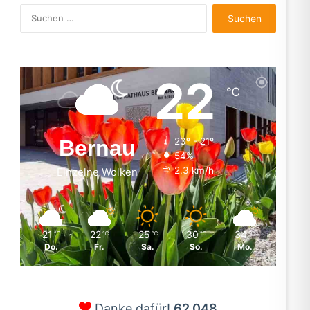
Suchen
nach:
22
℃
Bernau
23º - 21º
54%
2.3 km/h
Einzelne Wolken
21
22
25
30
34
℃
℃
℃
℃
℃
Do.
Fr.
Sa.
So.
Mo.
Danke dafür!
62.048