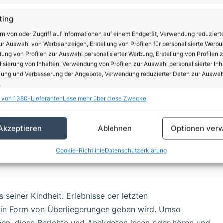
ting
rn von oder Zugriff auf Informationen auf einem Endgerät, Verwendung reduziert
r Auswahl von Werbeanzeigen, Erstellung von Profilen für personalisierte Werbu
ng von Profilen zur Auswahl personalisierter Werbung, Erstellung von Profilen z
isierung von Inhalten, Verwendung von Profilen zur Auswahl personalisierter Inha
lung und Verbesserung der Angebote, Verwendung reduzierter Daten zur Auswah
nd Baiers Schilderungen vom Hunger in den ersten
.
estoppeln aufs Feld eilte oder mangels anderer
 von 1380-Lieferanten
Lese mehr über diese Zwecke
 Begierde wurden. Die Schilderungen der „Normalität“
schaften
Imm
uftschutzkeller in den letzten Kriegstagen wirken
hung und Kombination von Daten aus unterschiedlichen Quellen,
Akzeptieren
Ablehnen
Optionen verw
n Israel oder im Gazastreifen leider wieder hochaktuell.
fung verschiedener Endgeräte, Identifikation von Endgeräten anhand
hbarskindern zum Karussell umfunktioniert wurde, steht
sch übermittelter Informationen.
Cookie-Richtlinie
Datenschutzerklärung
egsalltags und eine dennoch unbeschwerte Kindheit in
rleistung der Sicherheit, Verhinderung und Aufdeckung
trug und Fehlerbehebung, Bereitstellung und Anzeige
Imm
erbung und Inhalten, Ihre Entscheidungen zum
s seiner Kindheit. Erlebnisse der letzten
schutz speichern und übermitteln.
ch in Form von Überliegerungen geben wird. Umso
chen, diese Berichte und Anekdoten lesen oder hören und