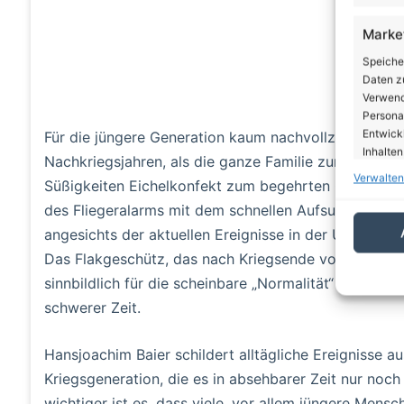
Marke
Speiche
Daten zu
Verwendu
Personal
Entwick
Für die jüngere Generation kaum nachvollziehbar si
Inhalten
Nachkriegsjahren, als die ganze Familie zum Getreid
Verwalten
Süßigkeiten Eichelkonfekt zum begehrten Objekt der
Eigen
des Fliegeralarms mit dem schnellen Aufsuchen der L
Abgleic
angesichts der aktuellen Ereignisse in der Ukraine, i
Verknüp
Das Flakgeschütz, das nach Kriegsende von den Nac
automati
sinnbildlich für die scheinbare „Normalität“ des Kri
Gewäh
schwerer Zeit.
von Be
von W
Hansjoachim Baier schildert alltägliche Ereignisse au
Daten
Kriegsgeneration, die es in absehbarer Zeit nur no
wichtiger ist es, dass viele, vor allem jüngere Mens