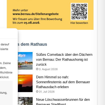
Aus dem Rathaus
 darauf
isierte
Süßes Comeback über den Dächern
von Bernau: Der Rathaushonig ist
n. Deine
zurück
dern,
3. August 2026
Richtlinie
Dem Himmel so nah:
lickst.
Sonnenfinsternis auf dem Bernauer
Rathausdach erleben
31. Juli 2026
stung,
Neue Löschwasserbrunnen für den
Bernauer Stadtforst