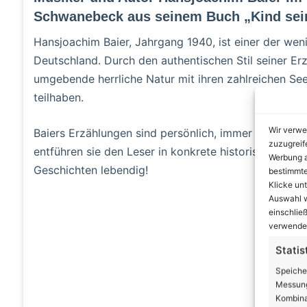
Schwanebeck aus seinem Buch „Kind sein
Hansjoachim Baier, Jahrgang 1940, ist einer der wen
Deutschland. Durch den authentischen Stil seiner Erz
umgebende herrliche Natur mit ihren zahlreichen Se
teilhaben.
Wir verwe
Baiers Erzählungen sind persönlich, immer aus der
zuzugreif
entführen sie den Leser in konkrete historische Erei
Werbung a
Geschichten lebendig!
bestimmte
Klicke un
Auswahl w
A
einschließ
verwendes
Statis
Speiche
Messung
Kombina