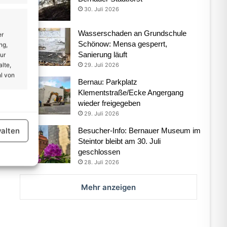
30. Juli 2026
Wasserschaden an Grundschule
er
Schönow: Mensa gesperrt,
ng,
Sanierung läuft
ur
lte,
29. Juli 2026
l von
Bernau: Parkplatz
Klementstraße/Ecke Angergang
wieder freigegeben
er aktiv
29. Juli 2026
alten
Besucher-Info: Bernauer Museum im
Steintor bleibt am 30. Juli
geschlossen
28. Juli 2026
Mehr anzeigen
er aktiv