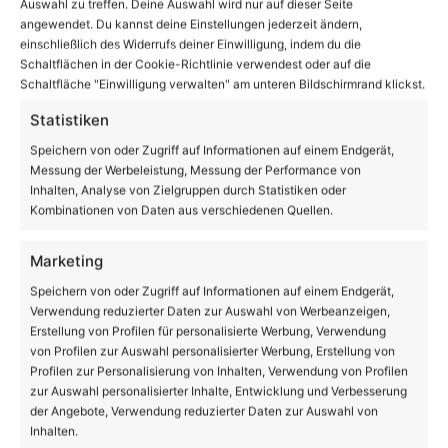
Auswahl zu treffen. Deine Auswahl wird nur auf dieser Seite
Suchen
angewendet. Du kannst deine Einstellungen jederzeit ändern,
nach:
einschließlich des Widerrufs deiner Einwilligung, indem du die
Schaltflächen in der Cookie-Richtlinie verwendest oder auf die
Schaltfläche "Einwilligung verwalten" am unteren Bildschirmrand klickst.
28
Statistiken
℃
Speichern von oder Zugriff auf Informationen auf einem Endgerät,
Messung der Werbeleistung, Messung der Performance von
Inhalten, Analyse von Zielgruppen durch Statistiken oder
Bernau
31º - 20º
Kombinationen von Daten aus verschiedenen Quellen.
46%
3.95 km/h
Einzelne Wolken
Marketing
Speichern von oder Zugriff auf Informationen auf einem Endgerät,
Verwendung reduzierter Daten zur Auswahl von Werbeanzeigen,
31
28
23
25
28
℃
℃
℃
℃
℃
Erstellung von Profilen für personalisierte Werbung, Verwendung
So.
Mo.
Di.
Mi.
Do.
von Profilen zur Auswahl personalisierter Werbung, Erstellung von
Profilen zur Personalisierung von Inhalten, Verwendung von Profilen
zur Auswahl personalisierter Inhalte, Entwicklung und Verbesserung
Danke dafür!
62.048
der Angebote, Verwendung reduzierter Daten zur Auswahl von
Inhalten.