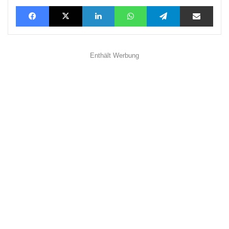
Facebook
X
LinkedIn
WhatsApp
Telegram
Teilen via E-Mail
Enthält Werbung