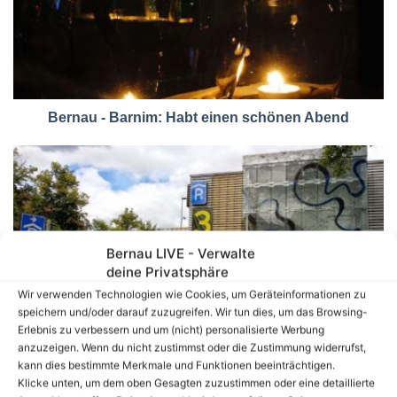
Bernau - Barnim: Habt einen schönen Abend
Bernau LIVE - Verwalte
deine Privatsphäre
Wir verwenden Technologien wie Cookies, um Geräteinformationen zu
speichern und/oder darauf zuzugreifen. Wir tun dies, um das Browsing-
Bernau: Kostenloses Parken im Parkhaus adé
Erlebnis zu verbessern und um (nicht) personalisierte Werbung
anzuzeigen. Wenn du nicht zustimmst oder die Zustimmung widerrufst,
kann dies bestimmte Merkmale und Funktionen beeinträchtigen.
Volltextsuche
Klicke unten, um dem oben Gesagten zuzustimmen oder eine detaillierte