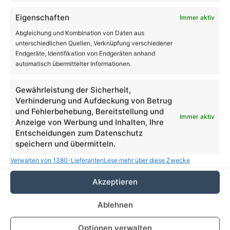
18.419
28.006
AppNutzer
Abonnenten
Eigenschaften
Immer aktiv
Abgleichung und Kombination von Daten aus
1.708
13.915
Follower
Follower
unterschiedlichen Quellen, Verknüpfung verschiedener
Endgeräte, Identifikation von Endgeräten anhand
automatisch übermittelter Informationen.
Aus dem Rathaus
Gewährleistung der Sicherheit,
35 Jahre Herzblut für Kunst und Kultur: Anja
Verhinderung und Aufdeckung von Betrug
Schreier und ihre FRAKIMA Bernau
und Fehlerbehebung, Bereitstellung und
Immer aktiv
5. August 2026
Anzeige von Werbung und Inhalten, Ihre
Entscheidungen zum Datenschutz
Süßes Comeback über den Dächern von
speichern und übermitteln.
Bernau: Der Rathaushonig ist zurück
Verwalten von 1380-Lieferanten
Lese mehr über diese Zwecke
3. August 2026
Akzeptieren
Dem Himmel so nah: Sonnenfinsternis auf
dem Bernauer Rathausdach erleben
Ablehnen
31. Juli 2026
Optionen verwalten