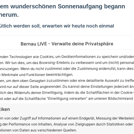
einem wunderschönen Sonnenaufgang begann
herum.
lich werden soll, erwarten wir heute noch einmal
Bernau LIVE - Verwalte deine Privatsphäre
 ein paar mahnende Worte hinterherwerfen:
nden Technologien wie Cookies, um Geräteinformationen zu speichern und/oder
en. Wir tun dies, um das Browsing-Erlebnis zu verbessern und um (nicht) personal
nzeige
nzuzeigen. Wenn du nicht zustimmst oder die Zustimmung widerrufst, kann dies
 Merkmale und Funktionen beeinträchtigen.
ten, um dem oben Gesagten zuzustimmen oder eine detaillierte Auswahl zu treffe
ird nur auf dieser Seite angewendet. Du kannst deine Einstellungen jederzeit än
lich des Widerrufs deiner Einwilligung, indem du die Schaltflächen in der Cookie-
t oder auf die Schaltfläche "Einwilligung verwalten" am unteren Bildschirmrand k
tiken
rn von oder Zugriff auf Informationen auf einem Endgerät, Messung der Werbelei
 der Performance von Inhalten, Analyse von Zielgruppen durch Statistiken oder
tionen von Daten aus verschiedenen Quellen.