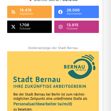
18.419
28.006
AppNutzer
Abonnenten
1.708
13.915
Follower
Follower
Stellenanzeige der Stadt Bernau