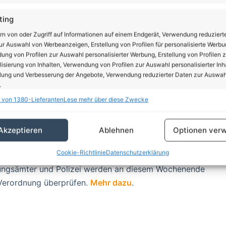
ting
rn von oder Zugriff auf Informationen auf einem Endgerät, Verwendung reduziert
r Auswahl von Werbeanzeigen, Erstellung von Profilen für personalisierte Werbu
ng von Profilen zur Auswahl personalisierter Werbung, Erstellung von Profilen z
 See, im Park, auf Spielplätzen, oder sonstigen
isierung von Inhalten, Verwendung von Profilen zur Auswahl personalisierter Inha
wenn es schwer fällt und es man unter Umständen nicht
lung und Verbesserung der Angebote, Verwendung reduzierter Daten zur Auswah
.
Verordnung in vollem Umfang!
 von 1380-Lieferanten
Lese mehr über diese Zwecke
schaften
Imm
aziergang im Wald, etwas Zeit im Garten, einsames
hung und Kombination von Daten aus unterschiedlichen Quellen,
ss der Aufenthalt nur allein, in Begleitung der im
Akzeptieren
Ablehnen
Optionen verw
fung verschiedener Endgeräte, Identifikation von Endgeräten anhand
cht im jeweiligen Haushalt lebenden Person erfolgen
sch übermittelter Informationen.
Cookie-Richtlinie
Datenschutzerklärung
en. Zudem solltet Ihr keine Orte mit vielen oder mehreren
ngsämter und Polizei werden an diesem Wochenende
rleistung der Sicherheit, Verhinderung und Aufdeckung
trug und Fehlerbehebung, Bereitstellung und Anzeige
 Verordnung überprüfen.
Mehr dazu
.
Imm
erbung und Inhalten, Ihre Entscheidungen zum
schutz speichern und übermitteln.