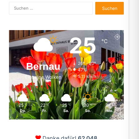
Suchen
nach:
25
℃
Bernau
26º - 20º
47%
5.11 km/h
Einzelne Wolken
25
22
25
30
34
℃
℃
℃
℃
℃
Do.
Fr.
Sa.
So.
Mo.
Danke dafür!
62.048