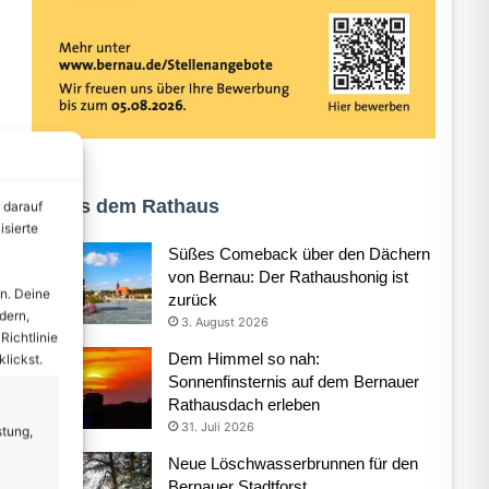
Aus dem Rathaus
 darauf
isierte
Süßes Comeback über den Dächern
von Bernau: Der Rathaushonig ist
n. Deine
zurück
dern,
3. August 2026
Richtlinie
Dem Himmel so nah:
lickst.
Sonnenfinsternis auf dem Bernauer
Rathausdach erleben
31. Juli 2026
stung,
Neue Löschwasserbrunnen für den
Bernauer Stadtforst