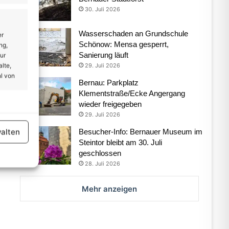
30. Juli 2026
Wasserschaden an Grundschule
er
Schönow: Mensa gesperrt,
ng,
Sanierung läuft
ur
lte,
29. Juli 2026
l von
Bernau: Parkplatz
Klementstraße/Ecke Angergang
wieder freigegeben
er aktiv
29. Juli 2026
alten
Besucher-Info: Bernauer Museum im
Steintor bleibt am 30. Juli
geschlossen
28. Juli 2026
Mehr anzeigen
er aktiv