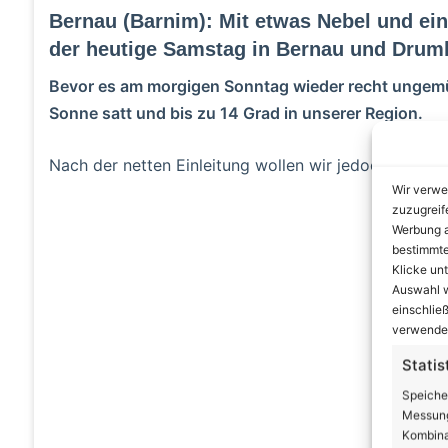
Bernau (Barnim): Mit etwas Nebel und 
der heutige Samstag in Bernau und Drum
Bevor es am morgigen Sonntag wieder recht ungemüt
Sonne satt und bis zu 14 Grad in unserer Region.
Nach der netten Einleitung wollen wir jedoch gleich
Wir verwe
zuzugreif
A
Werbung a
bestimmte
Klicke un
Auswahl w
einschließ
verwendes
Statis
Speiche
Messung
Kombina