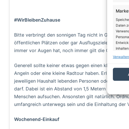
Marke
#WirBleibenZuhause
Speiche
Daten zu
Verwendu
Bitte verbringt den sonnigen Tag nicht in Gruppen am
Personal
öffentlichen Plätzen oder gar Ausflugszielen! Auch 
Entwick
Inhalten
immer vor Augen hat, noch immer gilt die Covid-19 
Verwalten
Eigen
Generell sollte keiner etwas gegen einen kleinen Sp
Abgleic
Angeln oder eine kleine Radtour haben. Erlaubt ist, da
Verknüp
jeweiligen Haushalt lebenden Personen oder einer ni
automati
darf. Dabei ist ein Abstand von 1,5 Metern einzuhalt
Menschen aufsuchen. Ansonsten gilt natürlich
.
Ordnu
Gewäh
von Be
umfangreich unterwegs sein und die Einhaltung der
von W
Daten
Wochenend-Einkauf