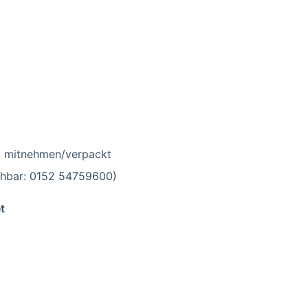
m mitnehmen/verpackt
chbar: 0152 54759600)
t