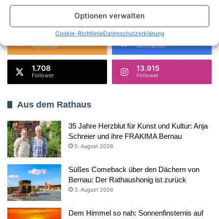
Optionen verwalten
Danke dafür!
62.048
Cookie-Richtlinie
Datenschutzerklärung
18.419
28.006
AppNutzer
Abonnenten
1.708
13.915
Follower
Follower
Aus dem Rathaus
35 Jahre Herzblut für Kunst und Kultur: Anja
Schreier und ihre FRAKIMA Bernau
5. August 2026
Süßes Comeback über den Dächern von
Bernau: Der Rathaushonig ist zurück
3. August 2026
Dem Himmel so nah: Sonnenfinsternis auf