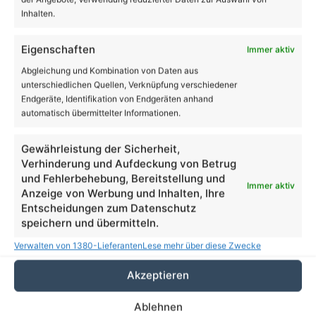
Inhalten.
Volltextsuche
Eigenschaften
Immer aktiv
Suchen
Abgleichung und Kombination von Daten aus
nach:
unterschiedlichen Quellen, Verknüpfung verschiedener
Endgeräte, Identifikation von Endgeräten anhand
automatisch übermittelter Informationen.
19
℃
Gewährleistung der Sicherheit,
Verhinderung und Aufdeckung von Betrug
und Fehlerbehebung, Bereitstellung und
Bernau
27º - 14º
Immer aktiv
Anzeige von Werbung und Inhalten, Ihre
72%
Entscheidungen zum Datenschutz
1.63 km/h
Einzelne Wolken
speichern und übermitteln.
Verwalten von 1380-Lieferanten
Lese mehr über diese Zwecke
Akzeptieren
27
23
25
27
30
℃
℃
℃
℃
℃
Mo.
Di.
Mi.
Do.
Fr.
Ablehnen