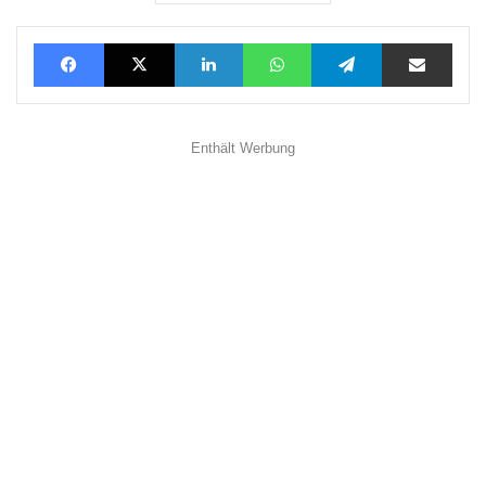
Facebook
X
LinkedIn
WhatsApp
Telegram
Teilen via E-Mail
Enthält Werbung