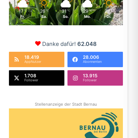
17
26
31
29
23
℃
℃
℃
℃
℃
Fr.
Sa.
So.
Mo.
Di.
Danke dafür!
62.048
18.419
28.006
AppNutzer
Abonnenten
1.708
13.915
Follower
Follower
Stellenanzeige der Stadt Bernau