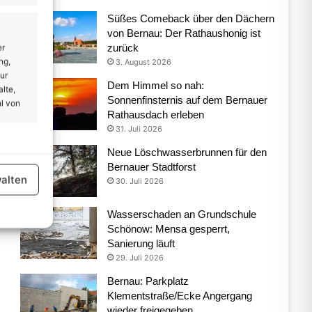
Süßes Comeback über den Dächern
von Bernau: Der Rathaushonig ist
zurück
er
ng,
3. August 2026
ur
Dem Himmel so nah:
lte,
Sonnenfinsternis auf dem Bernauer
l von
Rathausdach erleben
31. Juli 2026
Neue Löschwasserbrunnen für den
er aktiv
Bernauer Stadtforst
alten
30. Juli 2026
Wasserschaden an Grundschule
Schönow: Mensa gesperrt,
Sanierung läuft
29. Juli 2026
er aktiv
Bernau: Parkplatz
Klementstraße/Ecke Angergang
wieder freigegeben