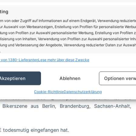
ting
rn von oder Zugriff auf Informationen auf einem Endgerät, Verwendung reduziert
r Auswahl von Werbeanzeigen, Erstellung von Profilen für personalisierte Werbu
ng von Profilen zur Auswahl personalisierter Werbung, Erstellung von Profilen z
isierung von Inhalten, Verwendung von Profilen zur Auswahl personalisierter Inha
lung und Verbesserung der Angebote, Verwendung reduzierter Daten zur Auswah
e Show & Shine . Eine Ausstellung, optisch und technisch
.
verschiedenen Klassen. Von gängigen Fabrikaten bis US-
 von 1380-Lieferanten
Lese mehr über diese Zwecke
 Moderatoren (Duo Katastrophal Gustl & Tobi) aus der
schaften
Imm
enntag… (…)
hung und Kombination von Daten aus unterschiedlichen Quellen,
Akzeptieren
Ablehnen
Optionen verw
fung verschiedener Endgeräte, Identifikation von Endgeräten anhand
sch übermittelter Informationen.
Rennserie Race @ Airport german series über die Distanz
Cookie-Richtlinie
Datenschutzerklärung
 Werneuchen. Race @ Airport Werneuchen ist die
rleistung der Sicherheit, Verhinderung und Aufdeckung
Bikerszene aus Berlin, Brandenburg, Sachsen-Anhalt,
trug und Fehlerbehebung, Bereitstellung und Anzeige
Imm
erbung und Inhalten, Ihre Entscheidungen zum
schutz speichern und übermitteln.
E todesmutig eingefangen hat.