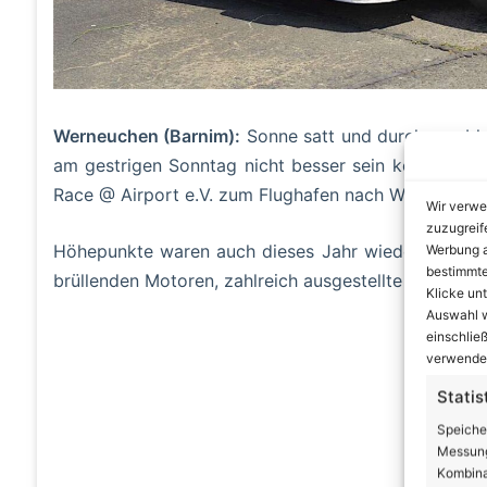
Werneuchen (Barnim):
Sonne satt und durchweg bla
am gestrigen Sonntag nicht besser sein können. U
Race @ Airport e.V. zum Flughafen nach Werneuchen 
Wir verwe
zuzugreif
Höhepunkte waren auch dieses Jahr wieder die ras
Werbung a
bestimmte
brüllenden Motoren, zahlreich ausgestellte Fahrze
Klicke un
Auswahl w
A
einschließ
verwendes
Statis
Speiche
Messung
Kombina