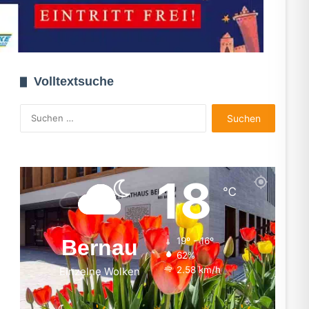
Volltextsuche
Suchen
nach:
18
℃
Bernau
19º - 16º
62%
2.58 km/h
Einzelne Wolken