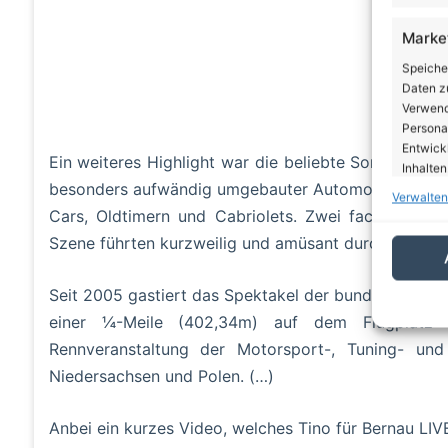
Marke
Speiche
Daten zu
Verwendu
Personal
Entwick
Ein weiteres Highlight war die beliebte Sonderfläch
Inhalten
besonders aufwändig umgebauter Automobile in elf 
Verwalten
Cars, Oldtimern und Cabriolets. Zwei fachkundige
Eigen
Szene führten kurzweilig und amüsant durch den R
Abgleic
Verknüp
automati
Seit 2005 gastiert das Spektakel der bundesweiten 
einer ¼-Meile (402,34m) auf dem Flugplatz
Gewäh
Rennveranstaltung der Motorsport-, Tuning- und 
von Be
Niedersachsen und Polen. (…)
von W
Daten
Anbei ein kurzes Video, welches Tino für Bernau LIV