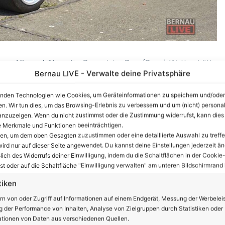
uer Himmel über der Rennpiste. Das (Renn) Wetter hätte
Bernau LIVE - Verwalte deine Privatsphäre
nd so folgten tausende Besucher der Einladung des MSC
und erlebten einen tollen PS – starken Sonntag.
nden Technologien wie Cookies, um Geräteinformationen zu speichern und/oder
en. Wir tun dies, um das Browsing-Erlebnis zu verbessern und um (nicht) personal
anten Beschleunigungsduelle mit qualmenden Reifen und
nzuzeigen. Wenn du nicht zustimmst oder die Zustimmung widerrufst, kann dies
 Merkmale und Funktionen beeinträchtigen.
uge sowie ein buntes Rahmenprogramm.
ten, um dem oben Gesagten zuzustimmen oder eine detaillierte Auswahl zu treffe
ird nur auf dieser Seite angewendet. Du kannst deine Einstellungen jederzeit än
nzeige
lich des Widerrufs deiner Einwilligung, indem du die Schaltflächen in der Cookie-
t oder auf die Schaltfläche "Einwilligung verwalten" am unteren Bildschirmrand k
tiken
rn von oder Zugriff auf Informationen auf einem Endgerät, Messung der Werbelei
 der Performance von Inhalten, Analyse von Zielgruppen durch Statistiken oder
tionen von Daten aus verschiedenen Quellen.