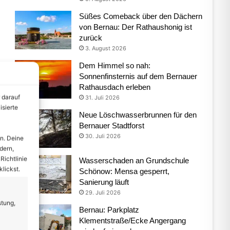
Süßes Comeback über den Dächern
von Bernau: Der Rathaushonig ist
zurück
3. August 2026
Dem Himmel so nah:
Sonnenfinsternis auf dem Bernauer
Rathausdach erleben
 darauf
31. Juli 2026
isierte
Neue Löschwasserbrunnen für den
Bernauer Stadtforst
30. Juli 2026
n. Deine
dern,
Richtlinie
Wasserschaden an Grundschule
lickst.
Schönow: Mensa gesperrt,
Sanierung läuft
29. Juli 2026
stung,
Bernau: Parkplatz
Klementstraße/Ecke Angergang