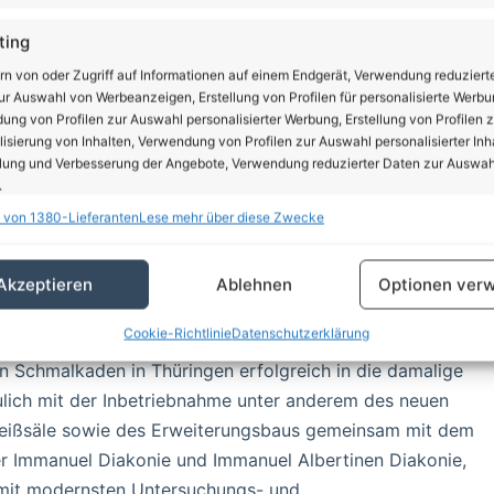
ting
rn von oder Zugriff auf Informationen auf einem Endgerät, Verwendung reduziert
r Auswahl von Werbeanzeigen, Erstellung von Profilen für personalisierte Werbu
ng von Profilen zur Auswahl personalisierter Werbung, Erstellung von Profilen z
isierung von Inhalten, Verwendung von Profilen zur Auswahl personalisierter Inha
lung und Verbesserung der Angebote, Verwendung reduzierter Daten zur Auswah
.
 von 1380-Lieferanten
Lese mehr über diese Zwecke
schaften
Imm
hung und Kombination von Daten aus unterschiedlichen Quellen,
Akzeptieren
Ablehnen
Optionen verw
fung verschiedener Endgeräte, Identifikation von Endgeräten anhand
sch übermittelter Informationen.
Cookie-Richtlinie
Datenschutzerklärung
uel Diakonie und Immanuel Albertinen Diakonie tätig und
en Schmalkaden in Thüringen erfolgreich in die damalige
rleistung der Sicherheit, Verhinderung und Aufdeckung
trug und Fehlerbehebung, Bereitstellung und Anzeige
aulich mit der Inbetriebnahme unter anderem des neuen
Imm
erbung und Inhalten, Ihre Entscheidungen zum
reißsäle sowie des Erweiterungsbaus gemeinsam mit dem
schutz speichern und übermitteln.
r Immanuel Diakonie und Immanuel Albertinen Diakonie,
mit modernsten Untersuchungs- und