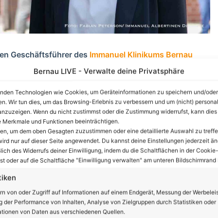
den Geschäftsführer des
Immanuel Klinikums Bernau
auer Ofenhaus verabschiedeten sich am Freitag (20. Mai)
Bernau LIVE - Verwalte deine Privatsphäre
iums, Weggefährtinnen und -gefährten aus der Immanuel
nden Technologien wie Cookies, um Geräteinformationen zu speichern und/oder
enden im Klinikum von dem Krankenhausmanager, der
en. Wir tun dies, um das Browsing-Erlebnis zu verbessern und um (nicht) personal
nzuzeigen. Wenn du nicht zustimmst oder die Zustimmung widerrufst, kann dies
 Merkmale und Funktionen beeinträchtigen.
ten, um dem oben Gesagten zuzustimmen oder eine detaillierte Auswahl zu treffe
m Bernauer Klinikum erfolgreich geführt. Nachfolgerin
ird nur auf dieser Seite angewendet. Du kannst deine Einstellungen jederzeit än
ebruar im Amt und übernimmt die Geschäfte bestens
lich des Widerrufs deiner Einwilligung, indem du die Schaltflächen in der Cookie-
zellent gestaltet von den Berliner Jazzmusikern Benedikt
t oder auf die Schaltfläche "Einwilligung verwalten" am unteren Bildschirmrand k
tiken
rn von oder Zugriff auf Informationen auf einem Endgerät, Messung der Werbelei
nzeige
 der Performance von Inhalten, Analyse von Zielgruppen durch Statistiken oder
tionen von Daten aus verschiedenen Quellen.