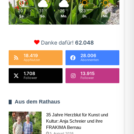
20
31
26
23
25
℃
℃
℃
℃
℃
Sa.
So.
Mo.
Di.
Mi.
Danke dafür!
62.048
18.419
28.006
AppNutzer
Abonnenten
1.708
13.915
Follower
Follower
Aus dem Rathaus
35 Jahre Herzblut für Kunst und
Kultur: Anja Schreier und ihre
FRAKIMA Bernau
5. August 2026