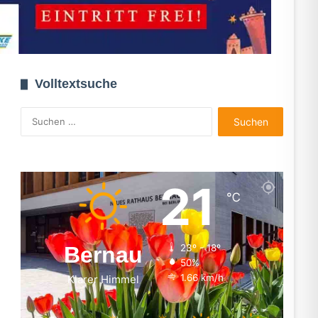
Volltextsuche
Suchen
nach:
21
℃
Bernau
23º - 18º
50%
1.66 km/h
Klarer Himmel