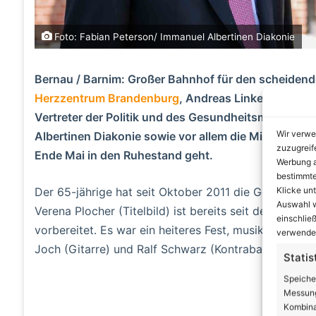
Foto: Fabian Peterson/ Immanuel Albertinen Diakonie
Bernau / Barnim: Großer Bahnhof für den scheiden
Herzzentrum Brandenburg
, Andreas Linke: Im Bern
Vertreter der Politik und des Gesundheitsminister
Wir verwe
Albertinen Diakonie sowie vor allem die Mitarbeit
zuzugreif
Ende Mai in den Ruhestand geht.
Werbung a
bestimmte
Klicke un
Der 65-jährige hat seit Oktober 2011 die Geschäfte i
Auswahl w
Verena Plocher (Titelbild) ist bereits seit dem 1. F
einschließ
vorbereitet. Es war ein heiteres Fest, musikalisch ex
verwendes
Joch (Gitarre) und Ralf Schwarz (Kontrabass).
Statis
Speiche
A
Messung
Kombina