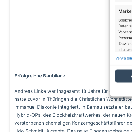
Marke
Speiche
Daten zu
Verwendu
Personal
Entwick
Inhalten
Verwalten
Eigen
Abgleic
Erfolgreiche Baubilanz
Verknüp
automati
Andreas Linke war insgesamt 18 Jahre für die Imman
hatte zuvor in Thüringen die Christlichen Wohnstätt
Gewäh
von Be
Immanuel Diakonie integriert. In Bernau setzte er b
von W
Hybrid-OPs, des Blockheizkraftwerkes, der neuen K
Daten
verstorbenen ehemaligen Konzerngeschäftsführer de
Udo Schmidt, Akzente. Das neue Eingangsgebäude 