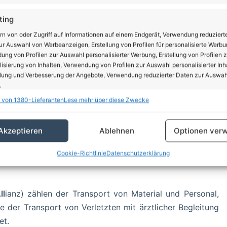
ting
rn von oder Zugriff auf Informationen auf einem Endgerät, Verwendung reduziert
r Auswahl von Werbeanzeigen, Erstellung von Profilen für personalisierte Werbu
ng von Profilen zur Auswahl personalisierter Werbung, Erstellung von Profilen z
ch um einen Flug der
Bundeswehr
handelte.
isierung von Inhalten, Verwendung von Profilen zur Auswahl personalisierter Inha
lung und Verbesserung der Angebote, Verwendung reduzierter Daten zur Auswah
ärisches Transportflugzeug der Bundeswehr vom Typ
C-160
.
hn. Die Maschine befand sich auf dem Rückflug von
 von 1380-Lieferanten
Lese mehr über diese Zwecke
schaften
Imm
ow in einer Höhe von 540 Fuß (ca. 164 m über Grund)
hung und Kombination von Daten aus unterschiedlichen Quellen,
Akzeptieren
Ablehnen
Optionen verw
fung verschiedener Endgeräte, Identifikation von Endgeräten anhand
sch übermittelter Informationen.
n solche „Tiefflüge“ regelmäßig statt. Sie dienen u.a. zur
Cookie-Richtlinie
Datenschutzerklärung
rleistung der Sicherheit, Verhinderung und Aufdeckung
trug und Fehlerbehebung, Bereitstellung und Anzeige
Imm
ll
ianz) zählen der Transport von Material und Personal,
erbung und Inhalten, Ihre Entscheidungen zum
schutz speichern und übermitteln.
 der Transport von Verletzten mit ärztlicher Begleitung
et.