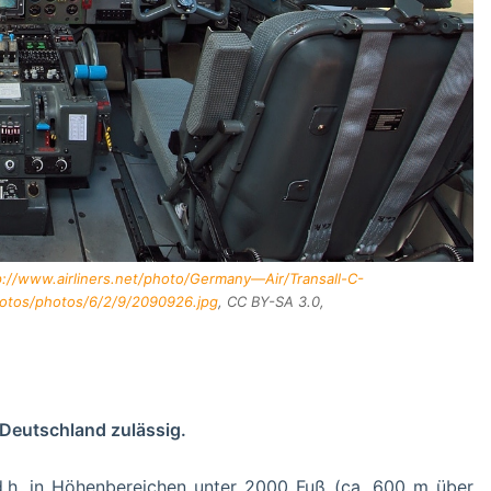
p://www.airliners.net/photo/Germany—Air/Transall-C-
photos/photos/6/2/9/2090926.jpg
, CC BY-SA 3.0,
n Deutschland zulässig.
 d.h. in Höhenbereichen unter 2000 Fuß (ca. 600 m über