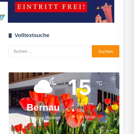
Volltextsuche
Suchen
nach:
15
℃
Bernau
26º - 10º
58%
1.41 km/h
Einzelne Wolken