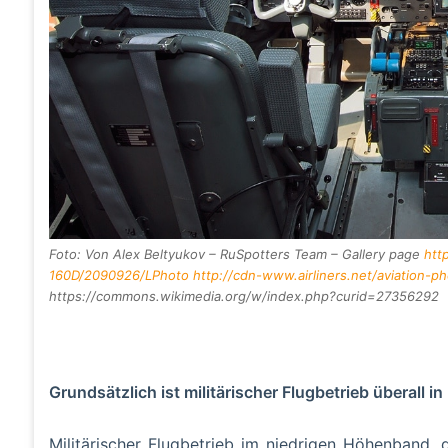
Foto: Von Alex Beltyukov – RuSpotters Team – Gallery page
htt
160D/2090926/LPhoto
http://cdn-www.airliners.net/aviation-
https://commons.wikimedia.org/w/index.php?curid=27356292
Grundsätzlich ist militärischer Flugbetrieb überall i
Militärischer Flugbetrieb im niedrigen Höhenband,