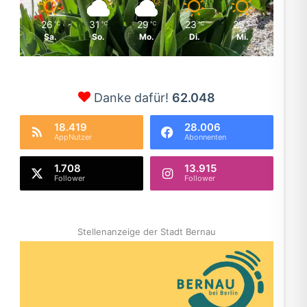
26
31
29
23
25
℃
℃
℃
℃
℃
Sa.
So.
Mo.
Di.
Mi.
Danke dafür!
62.048
18.419
28.006
AppNutzer
Abonnenten
1.708
13.915
Follower
Follower
Stellenanzeige der Stadt Bernau