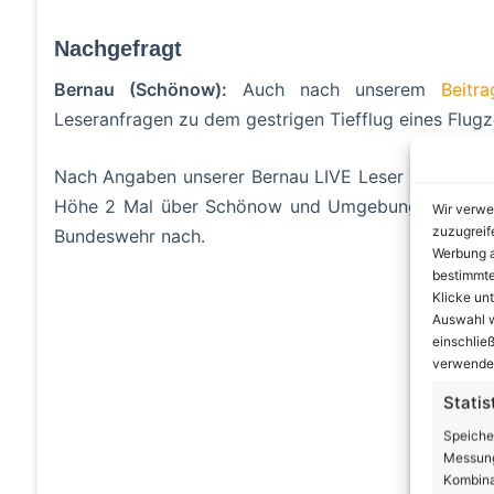
Nachgefragt
Bernau (Schönow):
Auch nach unserem
Beitra
Leseranfragen zu dem gestrigen Tiefflug eines Flug
Nach Angaben unserer Bernau LIVE Leser flog gegen 
Höhe 2 Mal über Schönow und Umgebung. Wir wollt
Wir verwe
zuzugreif
Bundeswehr nach.
Werbung a
bestimmte
A
Klicke un
Auswahl w
einschließ
verwendes
Statis
Speiche
Messung
Kombina