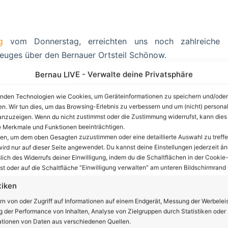
g
vom Donnerstag, erreichten uns noch zahlreiche
zeuges über den Bernauer Ortsteil Schönow.
Bernau LIVE - Verwalte deine Privatsphäre
12.14 Uhr eine „Militärmaschine“ in gefühlten 100 Meter
en es genau wissen und fragen beim Luftfahrtamt der
nden Technologien wie Cookies, um Geräteinformationen zu speichern und/oder
en. Wir tun dies, um das Browsing-Erlebnis zu verbessern und um (nicht) personal
nzuzeigen. Wenn du nicht zustimmst oder die Zustimmung widerrufst, kann dies
 Merkmale und Funktionen beeinträchtigen.
nzeige
ten, um dem oben Gesagten zuzustimmen oder eine detaillierte Auswahl zu treffe
ird nur auf dieser Seite angewendet. Du kannst deine Einstellungen jederzeit än
lich des Widerrufs deiner Einwilligung, indem du die Schaltflächen in der Cookie-
t oder auf die Schaltfläche "Einwilligung verwalten" am unteren Bildschirmrand k
tiken
rn von oder Zugriff auf Informationen auf einem Endgerät, Messung der Werbelei
 der Performance von Inhalten, Analyse von Zielgruppen durch Statistiken oder
tionen von Daten aus verschiedenen Quellen.