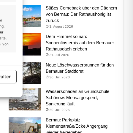
Süßes Comeback über den Dächern
von Bernau: Der Rathaushonig ist
zurück
er
ng,
3. August 2026
ur
Dem Himmel so nah:
lte,
Sonnenfinsternis auf dem Bernauer
l von
Rathausdach erleben
31. Juli 2026
Neue Löschwasserbrunnen für den
er aktiv
Bernauer Stadtforst
alten
30. Juli 2026
Wasserschaden an Grundschule
Schönow: Mensa gesperrt,
Sanierung läuft
29. Juli 2026
er aktiv
Bernau: Parkplatz
Klementstraße/Ecke Angergang
wieder freigegeben