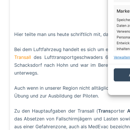
Marke
Speiche
Daten zu
Verwendu
Hier teilte man uns heute schriftlich mit, dass es si
Personal
Entwick
Bei dem Luftfahrzeug handelt es sich um ein milit
Inhalten
Transall
des Lufttransportgeschwaders 63 aus Ho
Verwalten
Eigen
Schacksdorf nach Hohn und war im Bereich Schön
unterwegs.
Abgleic
Verknüp
automati
Auch wenn in unserer Region nicht alltäglich, so finde
Übung und zur Ausbildung der Piloten.
Gewäh
von Be
Zu den Hauptaufgaben der Transall (
Trans
porter
A
von W
Daten
das Absetzen von Fallschirmjägern und Lasten sowie
aus einer Gefahrenzone, auch als MedEvac bezeichn