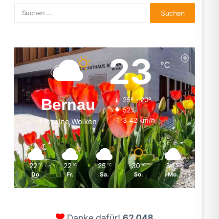
Suchen
nach:
23
℃
Bernau
25º - 20º
52%
3.42 km/h
Einzelne Wolken
22
22
25
30
34
℃
℃
℃
℃
℃
Do.
Fr.
Sa.
So.
Mo.
Danke dafür!
62.048