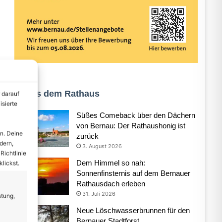
Aus dem Rathaus
 darauf
isierte
Süßes Comeback über den Dächern
von Bernau: Der Rathaushonig ist
n. Deine
zurück
dern,
3. August 2026
Richtlinie
Dem Himmel so nah:
lickst.
Sonnenfinsternis auf dem Bernauer
Rathausdach erleben
31. Juli 2026
stung,
Neue Löschwasserbrunnen für den
Bernauer Stadtforst