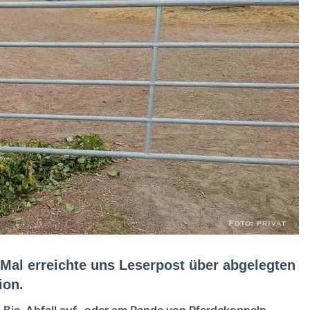
 Mal erreichte uns Leserpost über abgelegten
ion.
n Bio-Abfall auf- oder am Rande von Pferdekoppeln