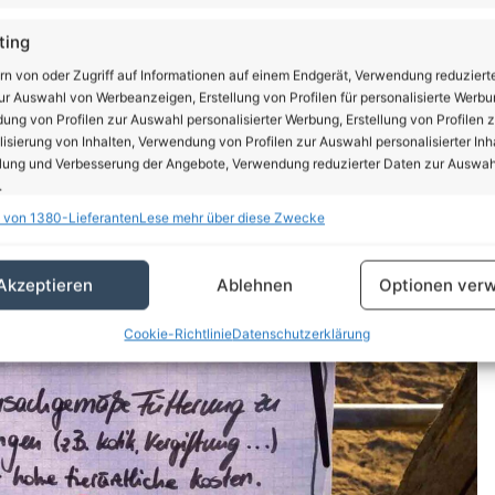
Krankheiten und auch den Tod der Tiere zur Folge
ting
Therapiepferde handelt, wäre das in doppelter Hinsicht
rn von oder Zugriff auf Informationen auf einem Endgerät, Verwendung reduziert
r Auswahl von Werbeanzeigen, Erstellung von Profilen für personalisierte Werbu
in der schönen Jahreszeit „nur“ auf einem Sandpaddock
ng von Profilen zur Auswahl personalisierter Werbung, Erstellung von Profilen z
 trotzdem gut und sie sind mit allem Versorgt was sie
isierung von Inhalten, Verwendung von Profilen zur Auswahl personalisierter Inha
n), so Annette aus Biesenthal.
lung und Verbesserung der Angebote, Verwendung reduzierter Daten zur Auswah
.
 von 1380-Lieferanten
Lese mehr über diese Zwecke
schaften
Imm
hung und Kombination von Daten aus unterschiedlichen Quellen,
Akzeptieren
Ablehnen
Optionen verw
fung verschiedener Endgeräte, Identifikation von Endgeräten anhand
sch übermittelter Informationen.
Cookie-Richtlinie
Datenschutzerklärung
rleistung der Sicherheit, Verhinderung und Aufdeckung
trug und Fehlerbehebung, Bereitstellung und Anzeige
Imm
erbung und Inhalten, Ihre Entscheidungen zum
schutz speichern und übermitteln.