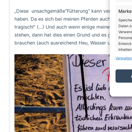
„Diese unsachgemäße“Fütterung“ kann verschiedene 
Marke
haben. Da es sich bei meinen Pferden auch noch um 
Speiche
Daten zu
tragisch!“ (…) Und auch wenn einige meiner Pferde 
Verwendu
stehen, dann hat dies einen Grund und es geht ihnen
Personal
brauchen (auch ausreichend Heu, Wasser und Schatte
Entwick
Inhalten
Verwalten
Eigen
Abgleic
Verknüp
automati
Gewäh
von Be
von W
Daten