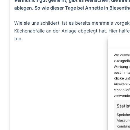
ablegen. So wie dieser Tage bei Annette in Biesenth
Wie sie uns schildert, ist es bereits mehrmals vor
Küchenabfälle an der Anlage abgelegt hat. Hier halfen
tun.
A
Wir verwe
zuzugreif
Werbung a
bestimmte
Klicke un
Auswahl w
einschließ
verwendes
Statis
Speiche
Messung
Kombina