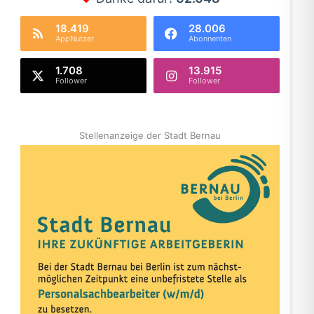
18.419
28.006
AppNutzer
Abonnenten
1.708
13.915
Follower
Follower
Stellenanzeige der Stadt Bernau