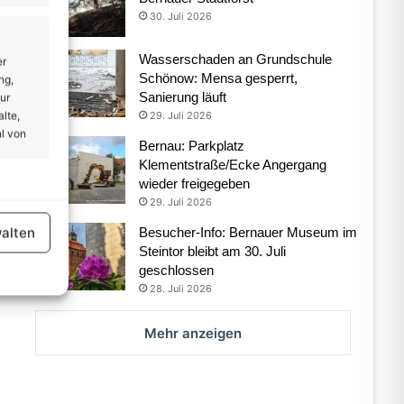
30. Juli 2026
Wasserschaden an Grundschule
er
Schönow: Mensa gesperrt,
ng,
Sanierung läuft
ur
lte,
29. Juli 2026
l von
Bernau: Parkplatz
Klementstraße/Ecke Angergang
wieder freigegeben
er aktiv
29. Juli 2026
alten
Besucher-Info: Bernauer Museum im
Steintor bleibt am 30. Juli
geschlossen
28. Juli 2026
Mehr anzeigen
er aktiv