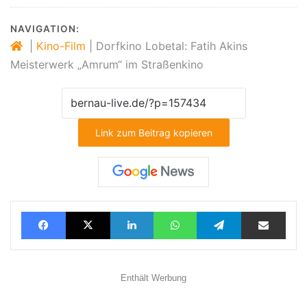
NAVIGATION:
|
Kino-Film
|
Dorfkino Lobetal: Fatih Akins
Meisterwerk „Amrum“ im Straßenkino
Link zum Beitrag kopieren
Facebook
X
LinkedIn
WhatsApp
Telegram
Teilen via E-Mail
Enthält Werbung