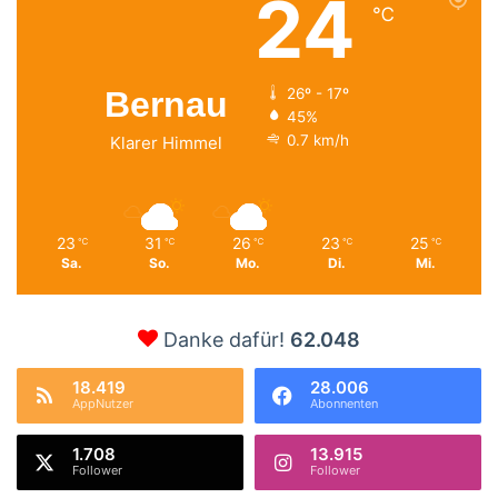
24
℃
Bernau
26º - 17º
45%
0.7 km/h
Klarer Himmel
23
31
26
23
25
℃
℃
℃
℃
℃
Sa.
So.
Mo.
Di.
Mi.
Danke dafür!
62.048
18.419
28.006
AppNutzer
Abonnenten
1.708
13.915
Follower
Follower