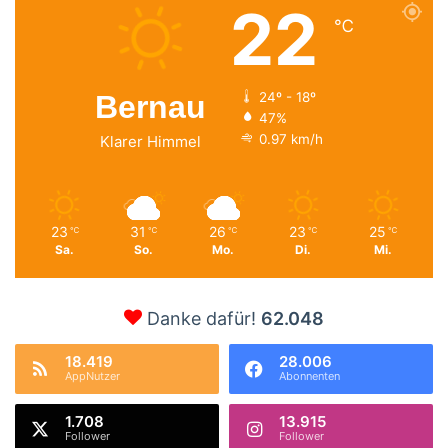
22
℃
Bernau
24º - 18º
47%
0.97 km/h
Klarer Himmel
23
31
26
23
25
℃
℃
℃
℃
℃
Sa.
So.
Mo.
Di.
Mi.
Danke dafür!
62.048
18.419
28.006
AppNutzer
Abonnenten
1.708
13.915
Follower
Follower