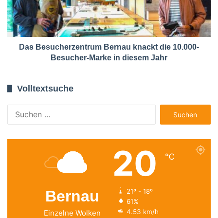
Das Besucherzentrum Bernau knackt die 10.000-
Besucher-Marke in diesem Jahr
Volltextsuche
Suchen
nach:
20
℃
Bernau
21º - 18º
61%
4.53 km/h
Einzelne Wolken