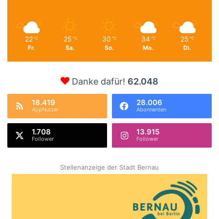
22
25
30
34
25
℃
℃
℃
℃
℃
Fr.
Sa.
So.
Mo.
Di.
Danke dafür!
62.048
18.419
28.006
AppNutzer
Abonnenten
1.708
13.915
Follower
Follower
Stellenanzeige der Stadt Bernau