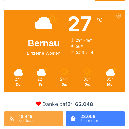
27
℃
Bernau
28º - 19º
56%
5.53 km/h
Einzelne Wolken
27
22
24
30
35
℃
℃
℃
℃
℃
Do.
Fr.
Sa.
So.
Mo.
Danke dafür!
62.048
18.419
28.006
AppNutzer
Abonnenten