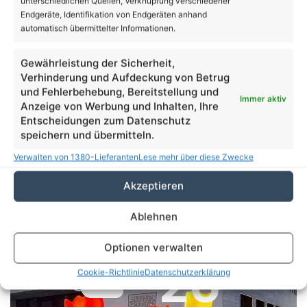
unterschiedlichen Quellen, Verknüpfung verschiedener
Endgeräte, Identifikation von Endgeräten anhand
automatisch übermittelter Informationen.
Gewährleistung der Sicherheit,
Verhinderung und Aufdeckung von Betrug
und Fehlerbehebung, Bereitstellung und
Immer aktiv
Anzeige von Werbung und Inhalten, Ihre
Entscheidungen zum Datenschutz
Freikarten: Das etwas andere Konzert: Konrad
speichern und übermitteln.
Kuechenmeister LIVE
Verwalten von 1380-Lieferanten
Lese mehr über diese Zwecke
Volltextsuche
Akzeptieren
Suchen
Ablehnen
nach:
Optionen verwalten
26
Cookie-Richtlinie
Datenschutzerklärung
℃