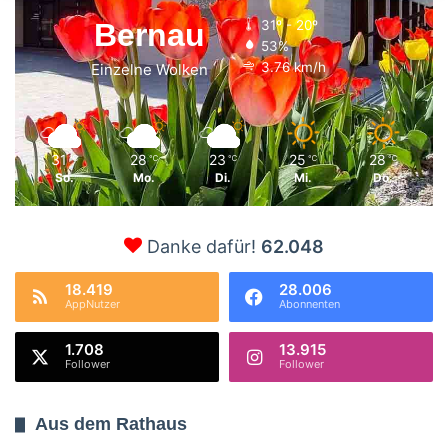
Bernau
31º - 20º
53%
3.76 km/h
Einzelne Wolken
31
28
23
25
28
℃
℃
℃
℃
℃
So.
Mo.
Di.
Mi.
Do.
Danke dafür!
62.048
18.419
28.006
AppNutzer
Abonnenten
1.708
13.915
Follower
Follower
Aus dem Rathaus