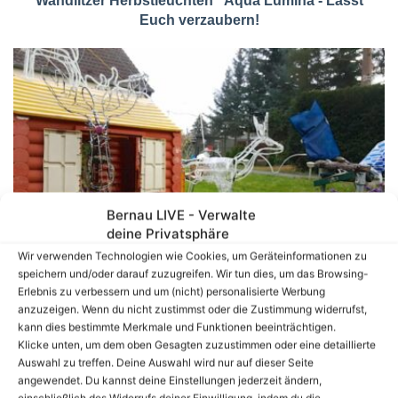
Wandlitzer Herbstleuchten "Aqua Lumina - Lasst
Euch verzaubern!
Bernau LIVE - Verwalte
Ho, ho, ho - Heute in 8 Wochen oder 61 Tagen ist
deine Privatsphäre
Heiligabend
Wir verwenden Technologien wie Cookies, um Geräteinformationen zu
speichern und/oder darauf zuzugreifen. Wir tun dies, um das Browsing-
Erlebnis zu verbessern und um (nicht) personalisierte Werbung
Volltextsuche
anzuzeigen. Wenn du nicht zustimmst oder die Zustimmung widerrufst,
kann dies bestimmte Merkmale und Funktionen beeinträchtigen.
Suchen
Klicke unten, um dem oben Gesagten zuzustimmen oder eine detaillierte
nach:
Auswahl zu treffen. Deine Auswahl wird nur auf dieser Seite
angewendet. Du kannst deine Einstellungen jederzeit ändern,
einschließlich des Widerrufs deiner Einwilligung, indem du die