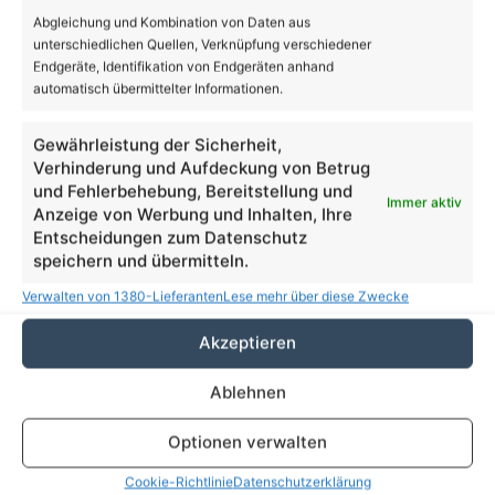
Abgleichung und Kombination von Daten aus
unterschiedlichen Quellen, Verknüpfung verschiedener
Aus dem Rathaus
Endgeräte, Identifikation von Endgeräten anhand
automatisch übermittelter Informationen.
35 Jahre Herzblut für Kunst und Kultur: Anja
Schreier und ihre FRAKIMA Bernau
Gewährleistung der Sicherheit,
5. August 2026
Verhinderung und Aufdeckung von Betrug
und Fehlerbehebung, Bereitstellung und
Immer aktiv
Süßes Comeback über den Dächern von
Anzeige von Werbung und Inhalten, Ihre
Bernau: Der Rathaushonig ist zurück
Entscheidungen zum Datenschutz
3. August 2026
speichern und übermitteln.
Verwalten von 1380-Lieferanten
Lese mehr über diese Zwecke
Dem Himmel so nah: Sonnenfinsternis auf
dem Bernauer Rathausdach erleben
Akzeptieren
31. Juli 2026
Ablehnen
Neue Löschwasserbrunnen für den Bernauer
Stadtforst
Optionen verwalten
30. Juli 2026
Cookie-Richtlinie
Datenschutzerklärung