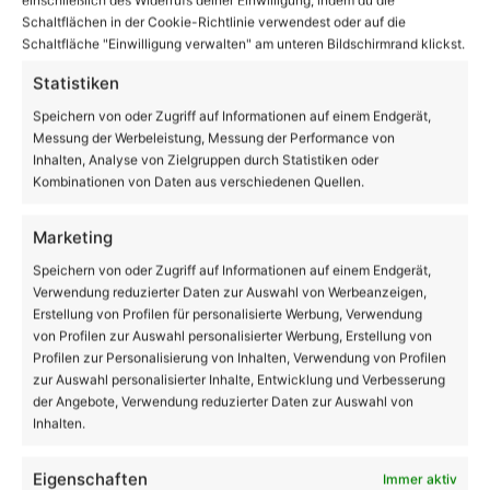
19
Schaltflächen in der Cookie-Richtlinie verwendest oder auf die
℃
Schaltfläche "Einwilligung verwalten" am unteren Bildschirmrand klickst.
Statistiken
Bernau
27º - 14º
Speichern von oder Zugriff auf Informationen auf einem Endgerät,
72%
Messung der Werbeleistung, Messung der Performance von
2.87 km/h
Einzelne Wolken
Inhalten, Analyse von Zielgruppen durch Statistiken oder
Kombinationen von Daten aus verschiedenen Quellen.
Marketing
27
23
25
27
30
℃
℃
℃
℃
℃
Speichern von oder Zugriff auf Informationen auf einem Endgerät,
Mo.
Di.
Mi.
Do.
Fr.
Verwendung reduzierter Daten zur Auswahl von Werbeanzeigen,
Erstellung von Profilen für personalisierte Werbung, Verwendung
von Profilen zur Auswahl personalisierter Werbung, Erstellung von
Danke dafür!
62.048
Profilen zur Personalisierung von Inhalten, Verwendung von Profilen
zur Auswahl personalisierter Inhalte, Entwicklung und Verbesserung
18.419
28.006
der Angebote, Verwendung reduzierter Daten zur Auswahl von
AppNutzer
Abonnenten
Inhalten.
1.708
13.915
Eigenschaften
Immer aktiv
Follower
Follower