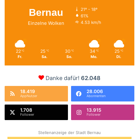
Bernau
21º - 18º
61%
4.53 km/h
Einzelne Wolken
22
25
30
34
25
℃
℃
℃
℃
℃
Fr.
Sa.
So.
Mo.
Di.
Danke dafür!
62.048
18.419
28.006
AppNutzer
Abonnenten
1.708
13.915
Follower
Follower
Stellenanzeige der Stadt Bernau