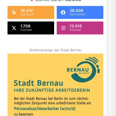
18.419
28.006
AppNutzer
Abonnenten
1.708
13.915
Follower
Follower
Stellenanzeige der Stadt Bernau