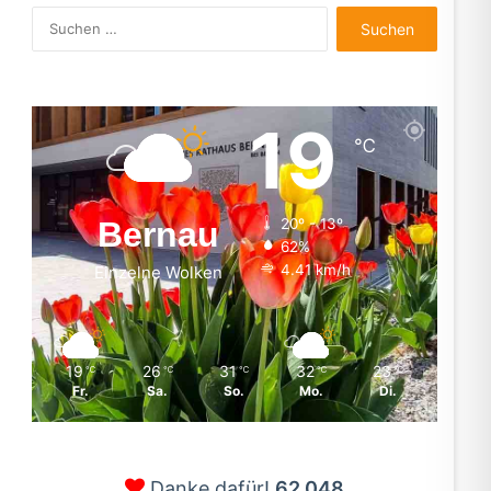
Suchen
nach:
19
℃
Bernau
20º - 13º
62%
4.41 km/h
Einzelne Wolken
19
26
31
32
23
℃
℃
℃
℃
℃
Fr.
Sa.
So.
Mo.
Di.
Danke dafür!
62.048