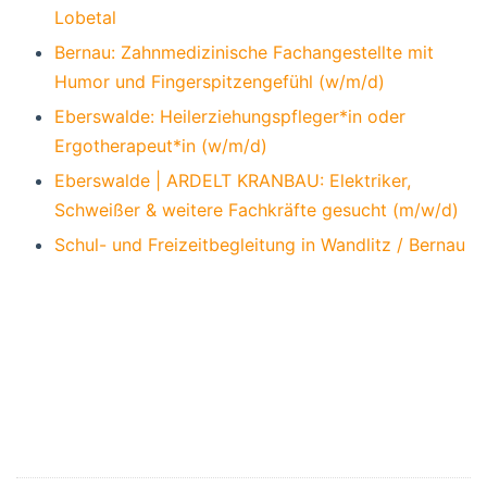
Lobetal
Bernau: Zahnmedizinische Fachangestellte mit
Humor und Fingerspitzengefühl (w/m/d)
Eberswalde: Heilerziehungspfleger*in oder
Ergotherapeut*in (w/m/d)
Eberswalde | ARDELT KRANBAU: Elektriker,
Schweißer & weitere Fachkräfte gesucht (m/w/d)
Schul- und Freizeitbegleitung in Wandlitz / Bernau
Bernau, Bernau bei Berlin, Stadt Bernau,
Veranstaltungen Bernau, Verkehr Bernau,
Bernau LIVE, Stadtmagazin Bernau,
Veranstaltungen Barnim, Hussitenfest
Bernau,