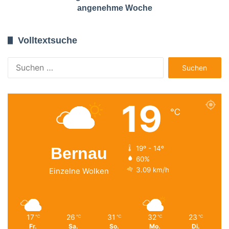
angenehme Woche
Volltextsuche
Suchen
nach:
19
℃
Bernau
19º - 14º
60%
3.09 km/h
Einzelne Wolken
17
26
31
32
23
℃
℃
℃
℃
℃
Fr.
Sa.
So.
Mo.
Di.