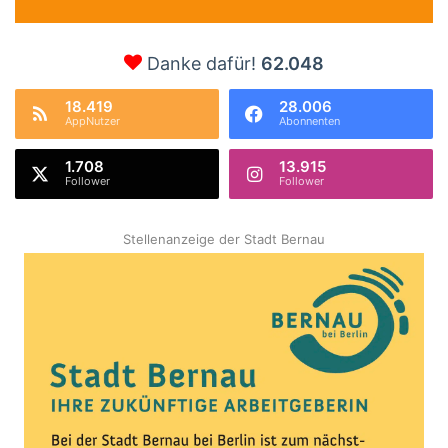
Danke dafür!
62.048
18.419
28.006
AppNutzer
Abonnenten
1.708
13.915
Follower
Follower
Stellenanzeige der Stadt Bernau