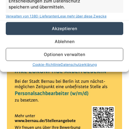
Entscheidungen zum Datenschutz
1.708
13.915
speichern und übermitteln.
Follower
Follower
Verwalten von 1380-Lieferanten
Lese mehr über diese Zwecke
Stellenanzeige der Stadt Bernau
Akzeptieren
Ablehnen
Optionen verwalten
Cookie-Richtlinie
Datenschutzerklärung