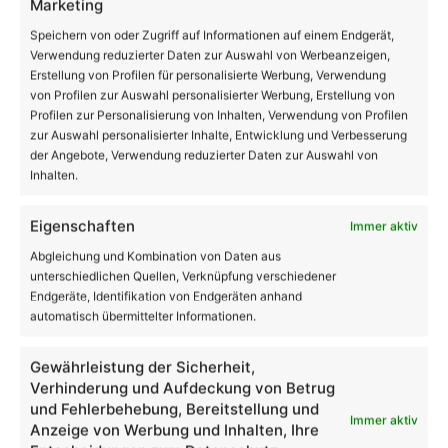
Marketing
Speichern von oder Zugriff auf Informationen auf einem Endgerät,
19
Verwendung reduzierter Daten zur Auswahl von Werbeanzeigen,
℃
Erstellung von Profilen für personalisierte Werbung, Verwendung
von Profilen zur Auswahl personalisierter Werbung, Erstellung von
Profilen zur Personalisierung von Inhalten, Verwendung von Profilen
Bernau
22º - 16º
zur Auswahl personalisierter Inhalte, Entwicklung und Verbesserung
64%
der Angebote, Verwendung reduzierter Daten zur Auswahl von
3.78 km/h
Einzelne Wolken
Inhalten.
Eigenschaften
Immer aktiv
Abgleichung und Kombination von Daten aus
22
25
31
32
23
℃
℃
℃
℃
℃
unterschiedlichen Quellen, Verknüpfung verschiedener
Fr.
Sa.
So.
Mo.
Di.
Endgeräte, Identifikation von Endgeräten anhand
automatisch übermittelter Informationen.
Danke dafür!
62.048
Gewährleistung der Sicherheit,
Verhinderung und Aufdeckung von Betrug
18.419
28.006
und Fehlerbehebung, Bereitstellung und
AppNutzer
Abonnenten
Immer aktiv
Anzeige von Werbung und Inhalten, Ihre