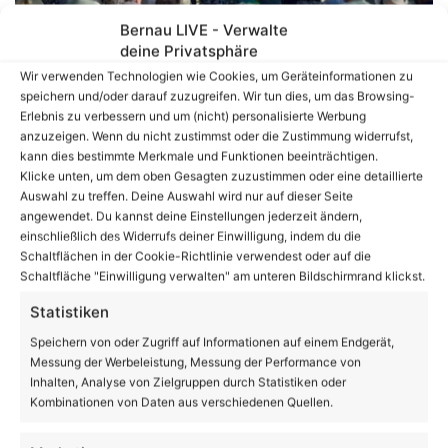
Bernau LIVE - Verwalte
Pfingstkonzerte begeisterten in Bernau und in
deine Privatsphäre
Birkholzaue
Wir verwenden Technologien wie Cookies, um Geräteinformationen zu
speichern und/oder darauf zuzugreifen. Wir tun dies, um das Browsing-
Erlebnis zu verbessern und um (nicht) personalisierte Werbung
anzuzeigen. Wenn du nicht zustimmst oder die Zustimmung widerrufst,
kann dies bestimmte Merkmale und Funktionen beeinträchtigen.
Klicke unten, um dem oben Gesagten zuzustimmen oder eine detaillierte
Auswahl zu treffen. Deine Auswahl wird nur auf dieser Seite
angewendet. Du kannst deine Einstellungen jederzeit ändern,
einschließlich des Widerrufs deiner Einwilligung, indem du die
Schaltflächen in der Cookie-Richtlinie verwendest oder auf die
Schaltfläche "Einwilligung verwalten" am unteren Bildschirmrand klickst.
Automatisches Sonnensegel sorgt für Schatten in
der Plansche Bernau
Statistiken
Speichern von oder Zugriff auf Informationen auf einem Endgerät,
Messung der Werbeleistung, Messung der Performance von
Volltextsuche
Inhalten, Analyse von Zielgruppen durch Statistiken oder
Kombinationen von Daten aus verschiedenen Quellen.
Suchen
nach: