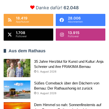
Danke dafür!
62.048
18.419
28.006
AppNutzer
Abonnenten
1.708
13.915
Follower
Follower
Aus dem Rathaus
35 Jahre Herzblut für Kunst und Kultur: Anja
Schreier und ihre FRAKIMA Bernau
5. August 2026
Süßes Comeback über den Dächern von
Bernau: Der Rathaushonig ist zurück
3. August 2026
Dem Himmel so nah: Sonnenfinsternis auf