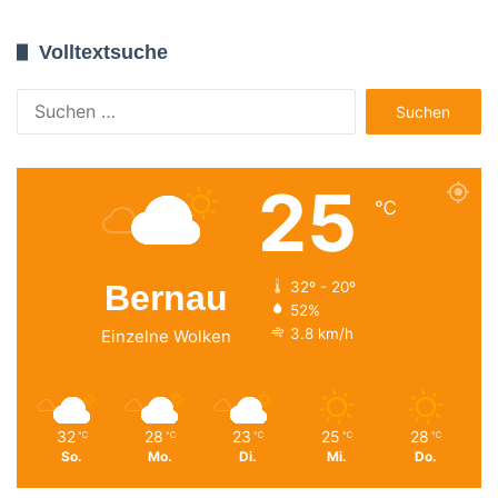
Volltextsuche
Suchen
nach:
25
℃
Bernau
32º - 20º
52%
3.8 km/h
Einzelne Wolken
32
28
23
25
28
℃
℃
℃
℃
℃
So.
Mo.
Di.
Mi.
Do.