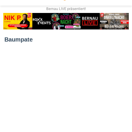
Bernau LIVE präsentiert!
Baumpate
Baumpatenschaft
in
Natur
Bernau
und
Ersatzpflanzungen
in
Werneuchen
27. April 2021
Baumpatenschaft in
Bernau und
Ersatzpflanzungen in
Werneuchen