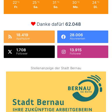
22
25
31
30
24
℃
℃
℃
℃
℃
Fr.
Sa.
So.
Mo.
Di.
Danke dafür!
62.048
18.419
28.006
AppNutzer
Abonnenten
1.708
13.915
Follower
Follower
Stellenanzeige der Stadt Bernau