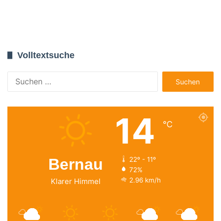
Volltextsuche
Suchen
nach:
14
℃
Bernau
22º - 11º
72%
2.96 km/h
Klarer Himmel