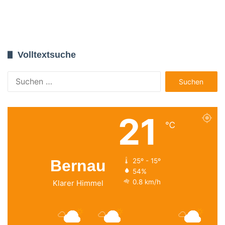
Volltextsuche
Suchen
nach:
21
℃
Bernau
25º - 15º
54%
0.8 km/h
Klarer Himmel