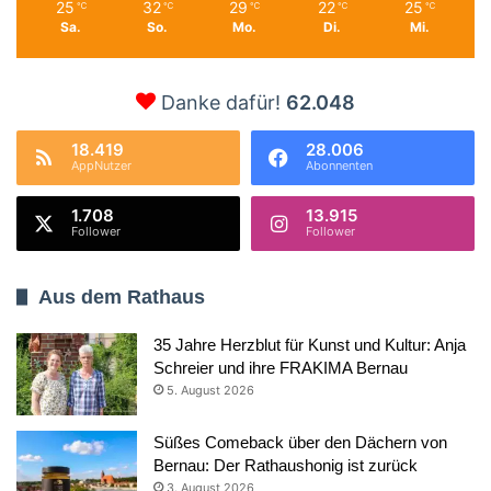
25
32
29
22
25
℃
℃
℃
℃
℃
Sa.
So.
Mo.
Di.
Mi.
Danke dafür!
62.048
18.419
28.006
AppNutzer
Abonnenten
1.708
13.915
Follower
Follower
Aus dem Rathaus
35 Jahre Herzblut für Kunst und Kultur: Anja
Schreier und ihre FRAKIMA Bernau
5. August 2026
Süßes Comeback über den Dächern von
Bernau: Der Rathaushonig ist zurück
3. August 2026