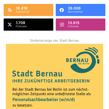
18.419
28.006
AppNutzer
Abonnenten
1.708
13.915
Follower
Follower
Stellenanzeige der Stadt Bernau