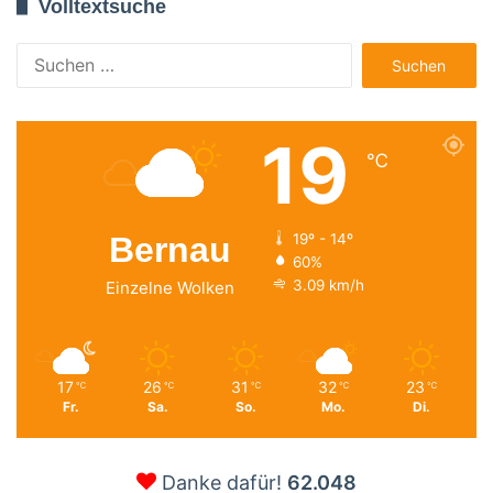
Volltextsuche
Suchen
nach:
19
℃
Bernau
19º - 14º
60%
3.09 km/h
Einzelne Wolken
17
26
31
32
23
℃
℃
℃
℃
℃
Fr.
Sa.
So.
Mo.
Di.
Danke dafür!
62.048