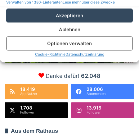
Verwalten von 1380-Lieferanten
Lese mehr über diese Zwecke
Bernau
26º - 15º
46%
Akzeptieren
0.77 km/h
Klarer Himmel
Ablehnen
Optionen verwalten
25
32
29
22
25
℃
℃
℃
℃
℃
Cookie-Richtlinie
Datenschutzerklärung
Sa.
So.
Mo.
Di.
Mi.
Danke dafür!
62.048
18.419
28.006
AppNutzer
Abonnenten
1.708
13.915
Follower
Follower
Aus dem Rathaus