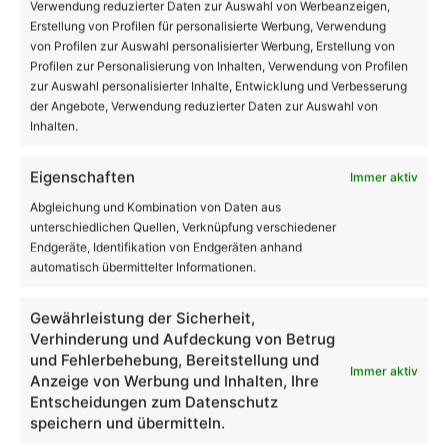
Verwendung reduzierter Daten zur Auswahl von Werbeanzeigen,
Erstellung von Profilen für personalisierte Werbung, Verwendung
von Profilen zur Auswahl personalisierter Werbung, Erstellung von
Profilen zur Personalisierung von Inhalten, Verwendung von Profilen
zur Auswahl personalisierter Inhalte, Entwicklung und Verbesserung
der Angebote, Verwendung reduzierter Daten zur Auswahl von
Inhalten.
Bernau: Neue Grundschule in Schönow freut sich
Eigenschaften
Immer aktiv
auf Schüler
Abgleichung und Kombination von Daten aus
unterschiedlichen Quellen, Verknüpfung verschiedener
Endgeräte, Identifikation von Endgeräten anhand
Volltextsuche
automatisch übermittelter Informationen.
Suchen
Gewährleistung der Sicherheit,
nach:
Verhinderung und Aufdeckung von Betrug
und Fehlerbehebung, Bereitstellung und
Immer aktiv
23
Anzeige von Werbung und Inhalten, Ihre
℃
Entscheidungen zum Datenschutz
speichern und übermitteln.