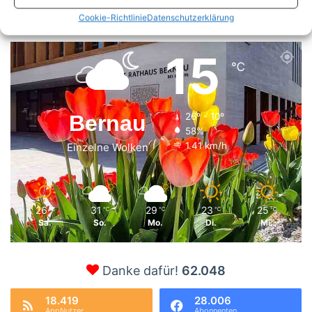
nach:
Cookie-Richtlinie
Datenschutzerklärung
15
℃
Bernau
26º - 10º
58%
1.41 km/h
Einzelne Wolken
26
31
29
23
25
℃
℃
℃
℃
℃
Sa.
So.
Mo.
Di.
Mi.
Danke dafür!
62.048
18.419
28.006
AppNutzer
Abonnenten