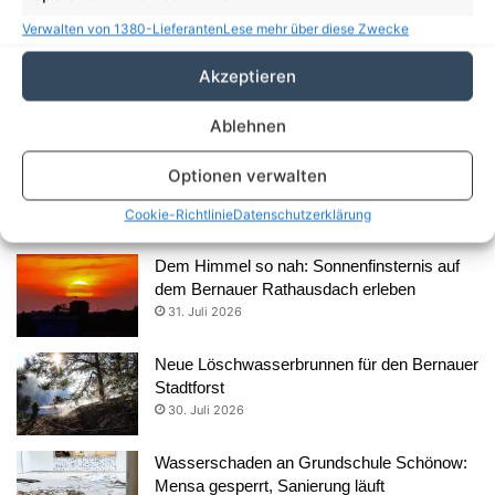
Aus dem Rathaus
Verwalten von 1380-Lieferanten
Lese mehr über diese Zwecke
35 Jahre Herzblut für Kunst und Kultur: Anja
Akzeptieren
Schreier und ihre FRAKIMA Bernau
5. August 2026
Ablehnen
Süßes Comeback über den Dächern von
Optionen verwalten
Bernau: Der Rathaushonig ist zurück
3. August 2026
Cookie-Richtlinie
Datenschutzerklärung
Dem Himmel so nah: Sonnenfinsternis auf
dem Bernauer Rathausdach erleben
31. Juli 2026
Neue Löschwasserbrunnen für den Bernauer
Stadtforst
30. Juli 2026
Wasserschaden an Grundschule Schönow:
Mensa gesperrt, Sanierung läuft