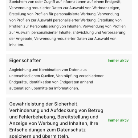
18
Speichern von oder Zugriff auf Informationen auf einem Endgerät,
Verwendung reduzierter Daten zur Auswahl von Werbeanzeigen,
Erstellung von Profilen für personalisierte Werbung, Verwendung
von Profilen zur Auswahl personalisierter Werbung, Erstellung von
Bernau
20º - 18º
Profilen zur Personalisierung von Inhalten, Verwendung von Profilen
65%
zur Auswahl personalisierter Inhalte, Entwicklung und Verbesserung
3.57 km/h
Klarer Himmel
der Angebote, Verwendung reduzierter Daten zur Auswahl von
Inhalten.
Eigenschaften
Immer aktiv
19
23
25
28
32
℃
℃
℃
℃
℃
Mo.
Di.
Mi.
Do.
Fr.
Abgleichung und Kombination von Daten aus
unterschiedlichen Quellen, Verknüpfung verschiedener
Endgeräte, Identifikation von Endgeräten anhand
automatisch übermittelter Informationen.
Danke dafür!
62.048
18.419
28.006
Gewährleistung der Sicherheit,
AppNutzer
Abonnenten
Verhinderung und Aufdeckung von Betrug
und Fehlerbehebung, Bereitstellung und
Immer aktiv
1.708
13.915
Anzeige von Werbung und Inhalten, Ihre
Follower
Follower
Entscheidungen zum Datenschutz
speichern und übermitteln.