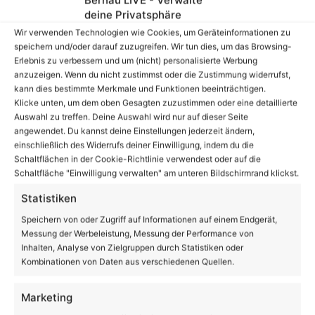
Bernau LIVE - Verwalte
deine Privatsphäre
Wir verwenden Technologien wie Cookies, um Geräteinformationen zu
speichern und/oder darauf zuzugreifen. Wir tun dies, um das Browsing-
Erlebnis zu verbessern und um (nicht) personalisierte Werbung
anzuzeigen. Wenn du nicht zustimmst oder die Zustimmung widerrufst,
kann dies bestimmte Merkmale und Funktionen beeinträchtigen.
Klicke unten, um dem oben Gesagten zuzustimmen oder eine detaillierte
Auswahl zu treffen. Deine Auswahl wird nur auf dieser Seite
angewendet. Du kannst deine Einstellungen jederzeit ändern,
einschließlich des Widerrufs deiner Einwilligung, indem du die
A11: Polizei fasst Autodieb und Unfall an der AS
Schaltflächen in der Cookie-Richtlinie verwendest oder auf die
Bernau Nord
Schaltfläche "Einwilligung verwalten" am unteren Bildschirmrand klickst.
Statistiken
Volltextsuche
Speichern von oder Zugriff auf Informationen auf einem Endgerät,
Messung der Werbeleistung, Messung der Performance von
Suchen
Inhalten, Analyse von Zielgruppen durch Statistiken oder
nach:
Kombinationen von Daten aus verschiedenen Quellen.
Marketing
℃