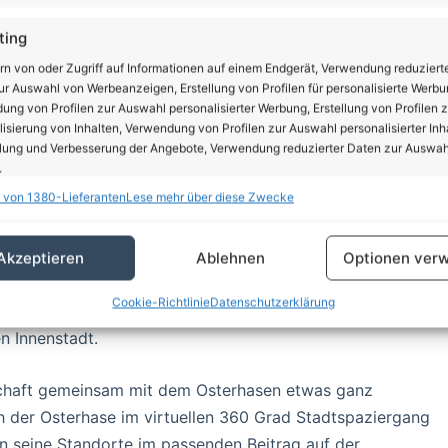
ting
rn von oder Zugriff auf Informationen auf einem Endgerät, Verwendung reduziert
r Auswahl von Werbeanzeigen, Erstellung von Profilen für personalisierte Werbu
 hier!“ freut sich bereits jetzt schon auf die kleinen
ng von Profilen zur Auswahl personalisierter Werbung, Erstellung von Profilen z
n 18. April, auf die Suche nach ihren selbst gebastelten
isierung von Inhalten, Verwendung von Profilen zur Auswahl personalisierter Inha
lung und Verbesserung der Angebote, Verwendung reduzierter Daten zur Auswah
.
 von 1380-Lieferanten
Lese mehr über diese Zwecke
bis zum 12. April wieder abgegeben hat, der kann sich am
schaften
Imm
ber auch alle, die im Vorfeld kein Osternest basteln
hung und Kombination von Daten aus unterschiedlichen Quellen,
il hoppelt der Osterhase von 14 bis 18 Uhr durch die
Akzeptieren
Ablehnen
Optionen verw
fung verschiedener Endgeräte, Identifikation von Endgeräten anhand
schungen. Außerdem ist der Bernauer Leierkastenmann in
sch übermittelter Informationen.
Cookie-Richtlinie
Datenschutzerklärung
Und wer ganz genau hinsieht, der entdeckt viele kleine
n Innenstadt.
rleistung der Sicherheit, Verhinderung und Aufdeckung
trug und Fehlerbehebung, Bereitstellung und Anzeige
Imm
erbung und Inhalten, Ihre Entscheidungen zum
nschaft gemeinsam mit dem Osterhasen etwas ganz
schutz speichern und übermitteln.
 der Osterhase im virtuellen 360 Grad Stadtspaziergang
nn seine Standorte im passenden Beitrag auf der