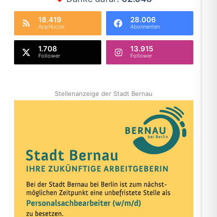
18.419
28.006
AppNutzer
Abonnenten
1.708
13.915
Follower
Follower
Stellenanzeige der Stadt Bernau