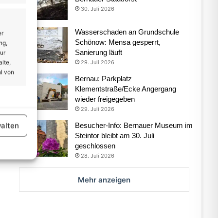
30. Juli 2026
Wasserschaden an Grundschule
er
Schönow: Mensa gesperrt,
ng,
Sanierung läuft
ur
lte,
29. Juli 2026
l von
Bernau: Parkplatz
Klementstraße/Ecke Angergang
wieder freigegeben
er aktiv
29. Juli 2026
alten
Besucher-Info: Bernauer Museum im
Steintor bleibt am 30. Juli
geschlossen
28. Juli 2026
Mehr anzeigen
er aktiv