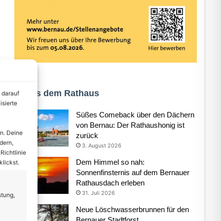
Aus dem Rathaus
 darauf
isierte
Süßes Comeback über den Dächern
von Bernau: Der Rathaushonig ist
n. Deine
zurück
dern,
3. August 2026
Richtlinie
Dem Himmel so nah:
lickst.
Sonnenfinsternis auf dem Bernauer
Rathausdach erleben
31. Juli 2026
stung,
Neue Löschwasserbrunnen für den
Bernauer Stadtforst