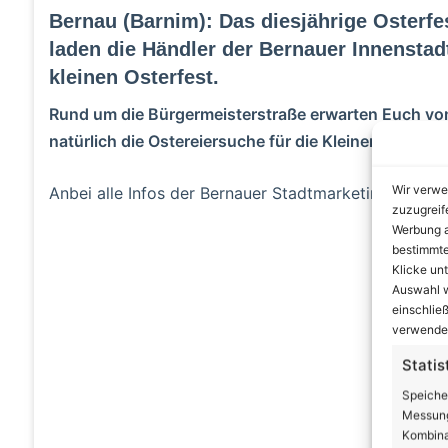
Bernau (Barnim): Das diesjährige Osterfe
laden die Händler der Bernauer Innenst
kleinen Osterfest.
Rund um die Bürgermeisterstraße erwarten Euch vo
natürlich die Ostereiersuche für die Kleinen.
Wir verwe
Anbei alle Infos der Bernauer Stadtmarketing (BeSt)
zuzugreif
Werbung a
A
bestimmte
Klicke un
Auswahl w
einschließ
verwendes
Statis
Speiche
Messung
Kombina