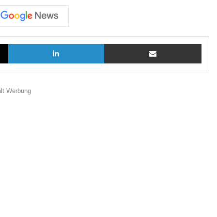
X
LinkedIn
Teilen via E-Mail
ält Werbung