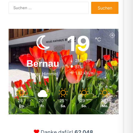
Suchen
nach:
19
℃
Bernau
28º - 18º
81%
1.82 km/h
Klarer Himmel
28
20
25
29
33
℃
℃
℃
℃
℃
Do.
Fr.
Sa.
So.
Mo.
Danke dafür!
62.048