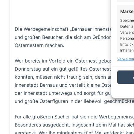
Marke
Speiche
Daten zu
Die Werbegemeinschaft „Bernauer Innenstadt – bewusst
Verwendu
und großen Besucher, die sich am Gründonnerstag, de
Personal
Entwick
Osternestern machen.
Inhalten
Verwalten
Wer bereits im Vorfeld ein Osternest gebastelt und 
Eigen
Donnerstag auf ein gut gefülltes Osternest freuen. A
Abgleic
konnten, müssen nicht traurig sein, denn am 18. Apr
Verknüp
Innenstadt Bernaus und verteilt kleine Osterüberra
automati
der Innenstadt unterwegs und sorgt für gute Laune. 
und große Osterfiguren in der liebevoll geschmückte
Gewäh
von Be
von W
Für alle größeren Sucher hat sich die Werbegemei
Daten
Besonderes ausgedacht. Insgesamt zehn Mal hat sich
versteckt. Wer ihn mindestens fünf Mal entdeckt ka