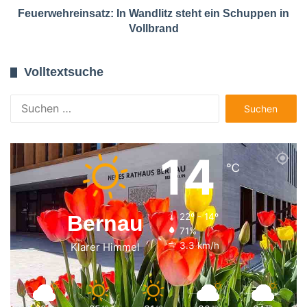
Feuerwehreinsatz: In Wandlitz steht ein Schuppen in
Vollbrand
Volltextsuche
Suchen
nach:
14
℃
Bernau
22º - 14º
71%
3.3 km/h
Klarer Himmel