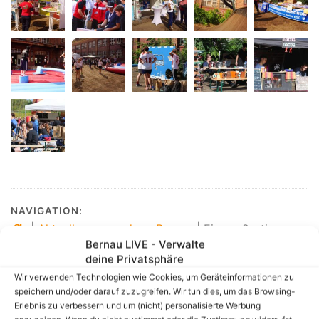
NAVIGATION:
|
Aktuelles aus und um Bernau
|
Ein großartiger
Bernau LIVE - Verwalte
Tag zur ersten BERLYMPIADE in Bernau
deine Privatsphäre
Wir verwenden Technologien wie Cookies, um Geräteinformationen zu
speichern und/oder darauf zuzugreifen. Wir tun dies, um das Browsing-
Erlebnis zu verbessern und um (nicht) personalisierte Werbung
Link zum Beitrag kopieren