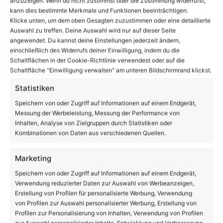
anzuzeigen. Wenn du nicht zustimmst oder die Zustimmung widerrufst,
kann dies bestimmte Merkmale und Funktionen beeinträchtigen.
Klicke unten, um dem oben Gesagten zuzustimmen oder eine detaillierte
Auswahl zu treffen. Deine Auswahl wird nur auf dieser Seite
angewendet. Du kannst deine Einstellungen jederzeit ändern,
einschließlich des Widerrufs deiner Einwilligung, indem du die
Facebook
X
LinkedIn
WhatsApp
Telegram
Teilen via E-Mail
Schaltflächen in der Cookie-Richtlinie verwendest oder auf die
Schaltfläche "Einwilligung verwalten" am unteren Bildschirmrand klickst.
Statistiken
Speichern von oder Zugriff auf Informationen auf einem Endgerät,
Enthält Werbung
Messung der Werbeleistung, Messung der Performance von
Inhalten, Analyse von Zielgruppen durch Statistiken oder
Kombinationen von Daten aus verschiedenen Quellen.
Marketing
Speichern von oder Zugriff auf Informationen auf einem Endgerät,
Verwendung reduzierter Daten zur Auswahl von Werbeanzeigen,
Erstellung von Profilen für personalisierte Werbung, Verwendung
von Profilen zur Auswahl personalisierter Werbung, Erstellung von
Profilen zur Personalisierung von Inhalten, Verwendung von Profilen