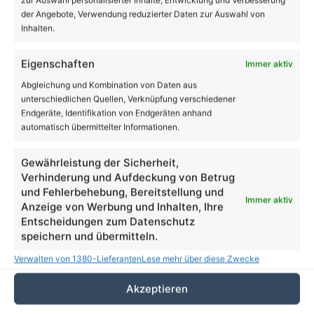
zur Auswahl personalisierter Inhalte, Entwicklung und Verbesserung
der Angebote, Verwendung reduzierter Daten zur Auswahl von
Inhalten.
Eigenschaften
Immer aktiv
Abgleichung und Kombination von Daten aus
unterschiedlichen Quellen, Verknüpfung verschiedener
Endgeräte, Identifikation von Endgeräten anhand
automatisch übermittelter Informationen.
Gewährleistung der Sicherheit,
Verhinderung und Aufdeckung von Betrug
und Fehlerbehebung, Bereitstellung und
Immer aktiv
Anzeige von Werbung und Inhalten, Ihre
Beruf
Entscheidungen zum Datenschutz
speichern und übermitteln.
Tag der offenen Tür an den
Verwalten von 1380-Lieferanten
Lese mehr über diese Zwecke
Diakonischen Schulen Lobetal
Akzeptieren