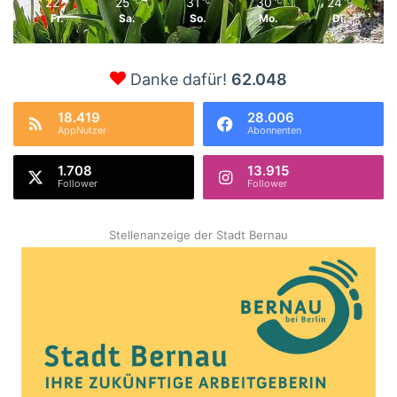
22
25
31
30
24
℃
℃
℃
℃
℃
Fr.
Sa.
So.
Mo.
Di.
Danke dafür!
62.048
18.419
28.006
AppNutzer
Abonnenten
1.708
13.915
Follower
Follower
Stellenanzeige der Stadt Bernau