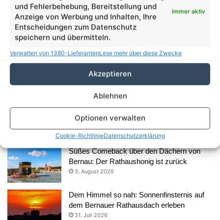
und Fehlerbehebung, Bereitstellung und
Immer aktiv
Anzeige von Werbung und Inhalten, Ihre
Entscheidungen zum Datenschutz
speichern und übermitteln.
Verwalten von 1380-Lieferanten
Lese mehr über diese Zwecke
Akzeptieren
Aus dem Rathaus
Ablehnen
35 Jahre Herzblut für Kunst und Kultur: Anja
Optionen verwalten
Schreier und ihre FRAKIMA Bernau
5. August 2026
Cookie-Richtlinie
Datenschutzerklärung
Süßes Comeback über den Dächern von
Bernau: Der Rathaushonig ist zurück
3. August 2026
Dem Himmel so nah: Sonnenfinsternis auf
dem Bernauer Rathausdach erleben
31. Juli 2026