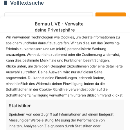
Volltextsuche
Suchen
nach:
Bernau LIVE - Verwalte
deine Privatsphäre
Wir verwenden Technologien wie Cookies, um Geräteinformationen zu
19
℃
speichern und/oder darauf zuzugreifen. Wir tun dies, um das Browsing-
Erlebnis zu verbessern und um (nicht) personalisierte Werbung
anzuzeigen. Wenn du nicht zustimmst oder die Zustimmung widerrufst,
kann dies bestimmte Merkmale und Funktionen beeinträchtigen.
Bernau
20º - 13º
Klicke unten, um dem oben Gesagten zuzustimmen oder eine detaillierte
61%
Auswahl zu treffen. Deine Auswahl wird nur auf dieser Seite
3.33 km/h
Einzelne Wolken
angewendet. Du kannst deine Einstellungen jederzeit ändern,
einschließlich des Widerrufs deiner Einwilligung, indem du die
Schaltflächen in der Cookie-Richtlinie verwendest oder auf die
Schaltfläche "Einwilligung verwalten" am unteren Bildschirmrand klickst.
19
26
31
32
23
℃
℃
℃
℃
℃
Statistiken
Fr.
Sa.
So.
Mo.
Di.
Speichern von oder Zugriff auf Informationen auf einem Endgerät,
Messung der Werbeleistung, Messung der Performance von
Inhalten, Analyse von Zielgruppen durch Statistiken oder
Danke dafür!
62.048