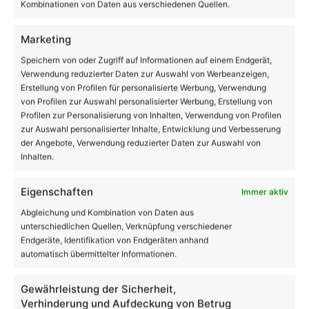
Kombinationen von Daten aus verschiedenen Quellen.
18.419
28.006
AppNutzer
Abonnenten
Marketing
Speichern von oder Zugriff auf Informationen auf einem Endgerät,
1.708
13.915
Verwendung reduzierter Daten zur Auswahl von Werbeanzeigen,
Follower
Follower
Erstellung von Profilen für personalisierte Werbung, Verwendung
von Profilen zur Auswahl personalisierter Werbung, Erstellung von
Profilen zur Personalisierung von Inhalten, Verwendung von Profilen
Stellenanzeige der Stadt Bernau
zur Auswahl personalisierter Inhalte, Entwicklung und Verbesserung
der Angebote, Verwendung reduzierter Daten zur Auswahl von
Inhalten.
Eigenschaften
Immer aktiv
Abgleichung und Kombination von Daten aus
unterschiedlichen Quellen, Verknüpfung verschiedener
Endgeräte, Identifikation von Endgeräten anhand
automatisch übermittelter Informationen.
Gewährleistung der Sicherheit,
Verhinderung und Aufdeckung von Betrug