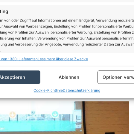
ting
rn von oder Zugriff auf Informationen auf einem Endgerät, Verwendung reduziert
r Auswahl von Werbeanzeigen, Erstellung von Profilen für personalisierte Werbu
ng von Profilen zur Auswahl personalisierter Werbung, Erstellung von Profilen z
isierung von Inhalten, Verwendung von Profilen zur Auswahl personalisierter Inha
lung und Verbesserung der Angebote, Verwendung reduzierter Daten zur Auswah
.
 von 1380-Lieferanten
Lese mehr über diese Zwecke
schaften
Imm
erinnerte an das Schaffen des Vereins und das bisher
hung und Kombination von Daten aus unterschiedlichen Quellen,
Akzeptieren
Ablehnen
Optionen verw
fung verschiedener Endgeräte, Identifikation von Endgeräten anhand
itglieder Rechtsanwalt Alexander Ullmann und Carsten
sch übermittelter Informationen.
ndshauses.
Cookie-Richtlinie
Datenschutzerklärung
rleistung der Sicherheit, Verhinderung und Aufdeckung
trug und Fehlerbehebung, Bereitstellung und Anzeige
Imm
erbung und Inhalten, Ihre Entscheidungen zum
schutz speichern und übermitteln.