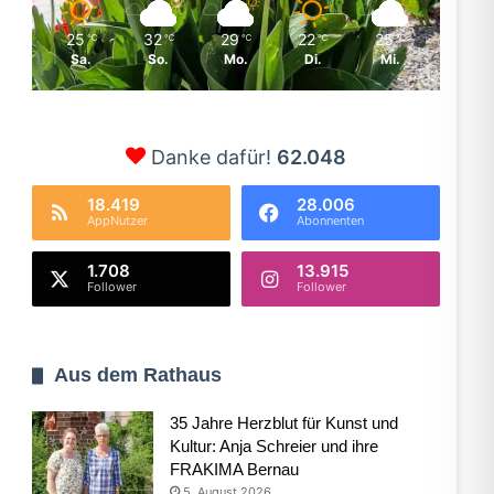
25
32
29
22
25
℃
℃
℃
℃
℃
Sa.
So.
Mo.
Di.
Mi.
Danke dafür!
62.048
18.419
28.006
AppNutzer
Abonnenten
1.708
13.915
Follower
Follower
Aus dem Rathaus
35 Jahre Herzblut für Kunst und
Kultur: Anja Schreier und ihre
FRAKIMA Bernau
5. August 2026