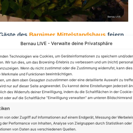
 Gäste des
Barnimer Mittelstandshaus
feiern
im
Ofenhaus Bernau
.
Bernau LIVE - Verwalte deine Privatsphäre
tleistungs- und Kommunikationszentrum für seine
nden Technologien wie Cookies, um Geräteinformationen zu speichern und/oder
ierenden Gewerbetreibenden, Freiberufler, Handwerker,
en. Wir tun dies, um das Browsing-Erlebnis zu verbessern und um (nicht) personal
nzuzeigen. Wenn du nicht zustimmst oder die Zustimmung widerrufst, kann dies
ern vor 25 Jahren, am 15. November 1993.
 Merkmale und Funktionen beeinträchtigen.
ten, um dem oben Gesagten zuzustimmen oder eine detaillierte Auswahl zu treffe
 Band“ eröffnete der Vereinsvorsitzende Carsten Schmidt
ird nur auf dieser Seite angewendet. Du kannst deine Einstellungen jederzeit än
lich des Widerrufs deiner Einwilligung, indem du die Schaltflächen in der Cookie-
r Ihnen auch Bernaus Bürgermeister André Stahl oder
t oder auf die Schaltfläche "Einwilligung verwalten" am unteren Bildschirmrand k
tiken
nzeige
rn von oder Zugriff auf Informationen auf einem Endgerät, Messung der Werbelei
 der Performance von Inhalten, Analyse von Zielgruppen durch Statistiken oder
tionen von Daten aus verschiedenen Quellen.