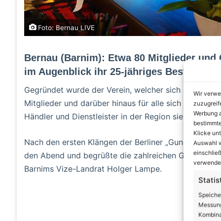
Foto: Bernau LIVE
Bernau (Barnim): Etwa 80 Mitglieder und
im Augenblick ihr 25-jähriges Bestehen 
Gegründet wurde der Verein, welcher sich als Diens
Wir verwe
Mitglieder und darüber hinaus für alle sich interess
zuzugreif
Werbung a
Händler und Dienstleister in der Region sieht, gest
bestimmte
Klicke un
Nach den ersten Klängen der Berliner „Gunnar Seitz
Auswahl w
einschließ
den Abend und begrüßte die zahlreichen Gäste. Unte
verwendes
Barnims Vize-Landrat Holger Lampe.
Statis
A
Speiche
Messung
Kombina