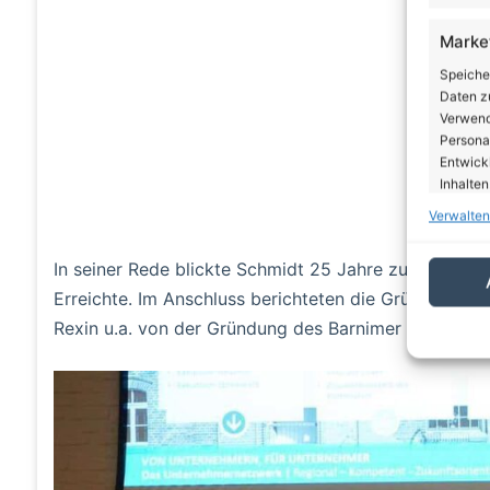
Marke
Speiche
Daten zu
Verwendu
Personal
Entwick
Inhalten
Verwalten
Eigen
In seiner Rede blickte Schmidt 25 Jahre zurück und 
Abgleic
Verknüp
Erreichte. Im Anschluss berichteten die Gründungsm
automati
Rexin u.a. von der Gründung des Barnimer Mittelsta
Gewäh
von Be
von W
Daten