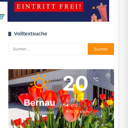
Volltextsuche
Suchen
nach:
20
℃
Bernau
25º - 15º
61%
0.75 km/h
Klarer Himmel