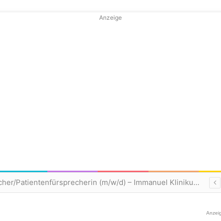
Anzeige
Patientenfürsprecher/Patientenfürsprecherin (m/w/d) – Immanuel Klinikum Bernau
Anzei