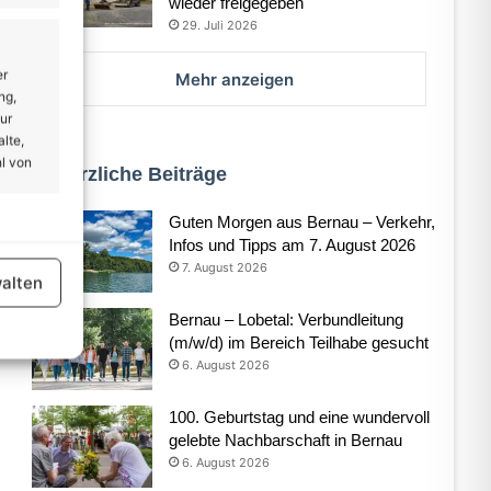
wieder freigegeben
29. Juli 2026
er
Mehr anzeigen
ng,
ur
lte,
l von
Kürzliche Beiträge
Guten Morgen aus Bernau – Verkehr,
er aktiv
Infos und Tipps am 7. August 2026
7. August 2026
alten
Bernau – Lobetal: Verbundleitung
(m/w/d) im Bereich Teilhabe gesucht
6. August 2026
er aktiv
100. Geburtstag und eine wundervoll
gelebte Nachbarschaft in Bernau
6. August 2026