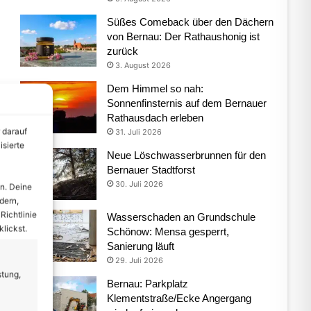
Süßes Comeback über den Dächern
von Bernau: Der Rathaushonig ist
zurück
3. August 2026
Dem Himmel so nah:
Sonnenfinsternis auf dem Bernauer
Rathausdach erleben
 darauf
31. Juli 2026
isierte
Neue Löschwasserbrunnen für den
Bernauer Stadtforst
30. Juli 2026
n. Deine
dern,
Richtlinie
Wasserschaden an Grundschule
lickst.
Schönow: Mensa gesperrt,
Sanierung läuft
29. Juli 2026
stung,
Bernau: Parkplatz
Klementstraße/Ecke Angergang