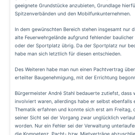
geeignete Grundstücke anzubieten, Grundlage hierf
Spitzenverbänden und den Mobilfunkunternehmen.
In dem gewünschten Bereich stehen insgesamt nur d
alte Feuerwehrgelände aufgrund fehlender baulicher V
oder der Sportplatz übrig. Da der Sportplatz nur b
habe man sich letztlich für diesen entschieden.
Des Weiteren habe man nun einen Pachtvertrag über
erteilter Baugenehmigung, mit der Errichtung begon
Bürgermeister André Stahl bedauerte zutiefst, dass 
involviert waren, allerdings habe er selbst ebenfal
Thematik erfahren und konnte sich erst am Freitag,
seiner Sicht sei der Vorgang zwar unglücklich verlau
worden. Nur ein Fehler sei der Verwaltung unterlauf
die Kompetenz, Pacht- bzw. Mietverträge abzuschlie