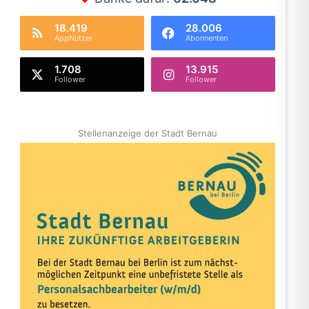
18.419
28.006
AppNutzer
Abonnenten
1.708
13.915
Follower
Follower
Stellenanzeige der Stadt Bernau