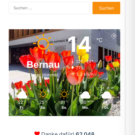
Suchen
nach:
14
℃
Bernau
22º - 14º
71%
3.3 km/h
Klarer Himmel
22
25
31
30
24
℃
℃
℃
℃
℃
Fr.
Sa.
So.
Mo.
Di.
Danke dafür!
62.048