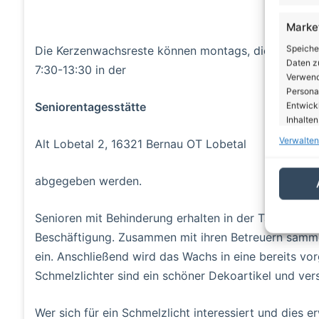
Marke
Speiche
Die Kerzenwachsreste können montags, dienstags, d
Daten zu
7:30-13:30 in der
Verwendu
Personal
Seniorentagesstätte
Entwick
Inhalten
Verwalten
Alt Lobetal 2, 16321 Bernau OT Lobetal
Eigen
Abgleic
abgegeben werden.
Verknüp
automati
Senioren mit Behinderung erhalten in der Tagesstätte
Beschäftigung. Zusammen mit ihren Betreuern samm
Gewäh
ein. Anschließend wird das Wachs in eine bereits vo
von Be
von W
Schmelzlichter sind ein schöner Dekoartikel und ve
Daten
Wer sich für ein Schmelzlicht interessiert und dies