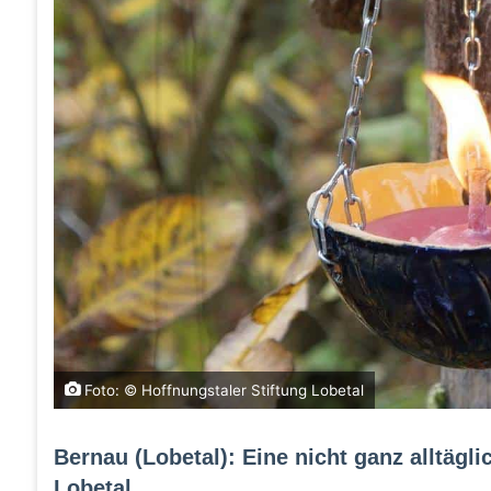
Foto: © Hoffnungstaler Stiftung Lobetal
Bernau (Lobetal): Eine nicht ganz alltägl
Lobetal.