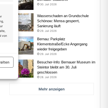
30. Juli 2026
Wasserschaden an Grundschule
er
Schönow: Mensa gesperrt,
ng,
Sanierung läuft
ur
lte,
29. Juli 2026
l von
Bernau: Parkplatz
Klementstraße/Ecke Angergang
wieder freigegeben
er aktiv
29. Juli 2026
alten
Besucher-Info: Bernauer Museum im
Steintor bleibt am 30. Juli
geschlossen
28. Juli 2026
Mehr anzeigen
er aktiv