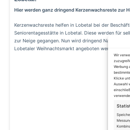
Hier werden ganz dringend Kerzenwachsreste zur He
Kerzenwachsreste helfen in Lobetal bei der Beschäf
Seniorentagesstätte in Lobetal. Diese werden für sel
zur Neige gegangen. Nun wird dringend Nachschub g
Lobetaler Weihnachtsmarkt angeboten werden könn
Wir verwe
zuzugreif
A
Werbung a
bestimmte
Klicke un
Auswahl w
einschließ
verwendes
Statis
Speiche
Messung
Kombina