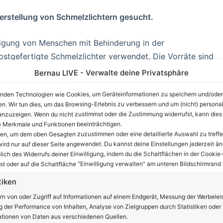
rstellung von Schmelzlichtern gesucht.
tigung von Menschen mit Behinderung in der
bstgefertigte Schmelzlichter verwendet. Die Vorräte sind
esucht, damit ausreichend Schmelzlichter beim
Bernau LIVE - Verwalte deine Privatsphäre
en.
nden Technologien wie Cookies, um Geräteinformationen zu speichern und/oder
en. Wir tun dies, um das Browsing-Erlebnis zu verbessern und um (nicht) personal
nzeige
nzuzeigen. Wenn du nicht zustimmst oder die Zustimmung widerrufst, kann dies
 Merkmale und Funktionen beeinträchtigen.
ten, um dem oben Gesagten zuzustimmen oder eine detaillierte Auswahl zu treffe
ird nur auf dieser Seite angewendet. Du kannst deine Einstellungen jederzeit än
lich des Widerrufs deiner Einwilligung, indem du die Schaltflächen in der Cookie-
t oder auf die Schaltfläche "Einwilligung verwalten" am unteren Bildschirmrand k
tiken
rn von oder Zugriff auf Informationen auf einem Endgerät, Messung der Werbelei
 der Performance von Inhalten, Analyse von Zielgruppen durch Statistiken oder
tionen von Daten aus verschiedenen Quellen.