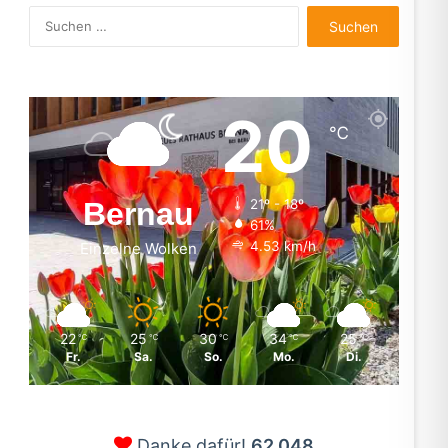
Suchen
nach:
20
℃
Bernau
21º - 18º
61%
4.53 km/h
Einzelne Wolken
22
25
30
34
25
℃
℃
℃
℃
℃
Fr.
Sa.
So.
Mo.
Di.
Danke dafür!
62.048