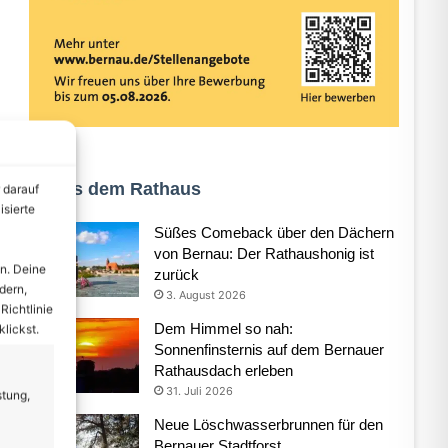
Aus dem Rathaus
 darauf
isierte
Süßes Comeback über den Dächern
von Bernau: Der Rathaushonig ist
n. Deine
zurück
dern,
3. August 2026
Richtlinie
Dem Himmel so nah:
lickst.
Sonnenfinsternis auf dem Bernauer
Rathausdach erleben
31. Juli 2026
stung,
Neue Löschwasserbrunnen für den
Bernauer Stadtforst