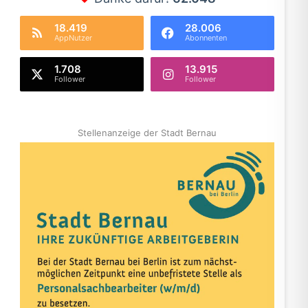
18.419
28.006
AppNutzer
Abonnenten
1.708
13.915
Follower
Follower
Stellenanzeige der Stadt Bernau