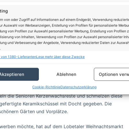
ting
rn von oder Zugriff auf Informationen auf einem Endgerät, Verwendung reduziert
onnerstags, freitags von 7:30-14:45 und mittwochs von
r Auswahl von Werbeanzeigen, Erstellung von Profilen für personalisierte Werbu
ng von Profilen zur Auswahl personalisierter Werbung, Erstellung von Profilen z
isierung von Inhalten, Verwendung von Profilen zur Auswahl personalisierter Inha
lung und Verbesserung der Angebote, Verwendung reduzierter Daten zur Auswah
.
 von 1380-Lieferanten
Lese mehr über diese Zwecke
schaften
Imm
hung und Kombination von Daten aus unterschiedlichen Quellen,
Akzeptieren
Ablehnen
Optionen verw
fung verschiedener Endgeräte, Identifikation von Endgeräten anhand
sch übermittelter Informationen.
Cookie-Richtlinie
Datenschutzerklärung
 der Hoffnungstaler Stiftung Lobetal eine sinnvolle
eln die Senioren Kerzenwachsreste und schmelzen diese
rleistung der Sicherheit, Verhinderung und Aufdeckung
rgefertigte Keramikschüssel mit Docht gegeben. Die
trug und Fehlerbehebung, Bereitstellung und Anzeige
Imm
erbung und Inhalten, Ihre Entscheidungen zum
rschönern Gärten und Vorplätze.
schutz speichern und übermitteln.
 erwerben möchte, hat auf dem Lobetaler Weihnachtsmarkt