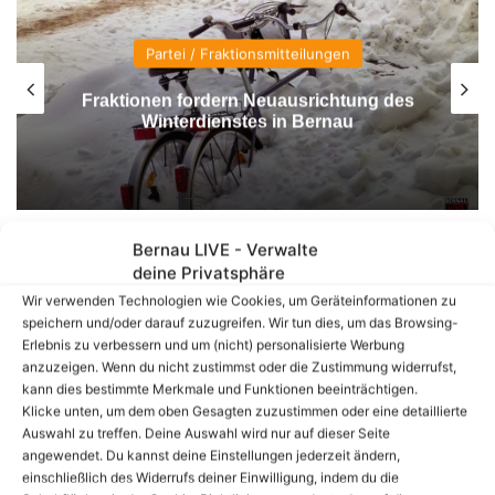
tei / Fraktionsmitteilungen
 fordern Neuausrichtung des
Tag der 
terdienstes in Bernau
Diakonisc
Bernau LIVE - Verwalte
deine Privatsphäre
Wir verwenden Technologien wie Cookies, um Geräteinformationen zu
speichern und/oder darauf zuzugreifen. Wir tun dies, um das Browsing-
Erlebnis zu verbessern und um (nicht) personalisierte Werbung
anzuzeigen. Wenn du nicht zustimmst oder die Zustimmung widerrufst,
kann dies bestimmte Merkmale und Funktionen beeinträchtigen.
Klicke unten, um dem oben Gesagten zuzustimmen oder eine detaillierte
Auswahl zu treffen. Deine Auswahl wird nur auf dieser Seite
angewendet. Du kannst deine Einstellungen jederzeit ändern,
Hallo aus Bernau und einen schönen Start in die
einschließlich des Widerrufs deiner Einwilligung, indem du die
neue Woche