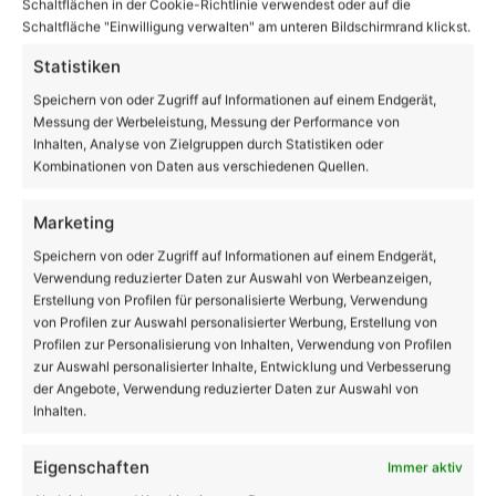
Schaltflächen in der Cookie-Richtlinie verwendest oder auf die
Schaltfläche "Einwilligung verwalten" am unteren Bildschirmrand klickst.
Statistiken
Speichern von oder Zugriff auf Informationen auf einem Endgerät,
Messung der Werbeleistung, Messung der Performance von
Inhalten, Analyse von Zielgruppen durch Statistiken oder
Kombinationen von Daten aus verschiedenen Quellen.
Marketing
Flutopfer-Spende in Höhe von 66.345 Euro in
Speichern von oder Zugriff auf Informationen auf einem Endgerät,
Biesenthal übergeben
Verwendung reduzierter Daten zur Auswahl von Werbeanzeigen,
Erstellung von Profilen für personalisierte Werbung, Verwendung
von Profilen zur Auswahl personalisierter Werbung, Erstellung von
Volltextsuche
Profilen zur Personalisierung von Inhalten, Verwendung von Profilen
zur Auswahl personalisierter Inhalte, Entwicklung und Verbesserung
der Angebote, Verwendung reduzierter Daten zur Auswahl von
Suchen
Inhalten.
nach:
Eigenschaften
Immer aktiv