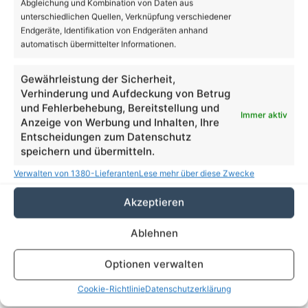
21
℃
Abgleichung und Kombination von Daten aus
unterschiedlichen Quellen, Verknüpfung verschiedener
Endgeräte, Identifikation von Endgeräten anhand
automatisch übermittelter Informationen.
Bernau
23º - 12º
55%
Gewährleistung der Sicherheit,
4.76 km/h
Einzelne Wolken
Verhinderung und Aufdeckung von Betrug
und Fehlerbehebung, Bereitstellung und
Immer aktiv
Anzeige von Werbung und Inhalten, Ihre
Entscheidungen zum Datenschutz
21
26
31
32
23
℃
℃
℃
℃
℃
speichern und übermitteln.
Fr.
Sa.
So.
Mo.
Di.
Verwalten von 1380-Lieferanten
Lese mehr über diese Zwecke
Akzeptieren
Danke dafür!
62.048
Ablehnen
18.419
28.006
AppNutzer
Abonnenten
Optionen verwalten
1.708
13.915
Follower
Follower
Cookie-Richtlinie
Datenschutzerklärung