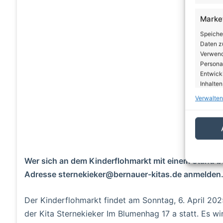
A
Marke
Speiche
Daten zu
Verwendu
Personal
Entwick
Inhalten
Verwalten
Eigen
Abgleic
Verknüp
automati
Wer sich an dem Kinderflohmarkt mit einem Stand be
Gewäh
Adresse sternekieker@bernauer-kitas.de anmelden
von Be
von W
Der Kinderflohmarkt findet am Sonntag, 6. April 202
Daten
der Kita Sternekieker Im Blumenhag 17 a statt. Es w