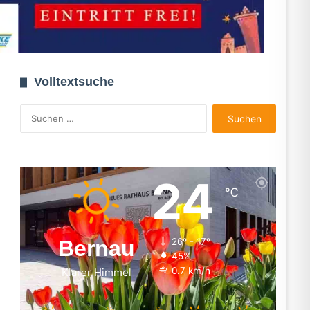
Volltextsuche
Suchen
nach:
24
℃
Bernau
26º - 17º
45%
0.7 km/h
Klarer Himmel