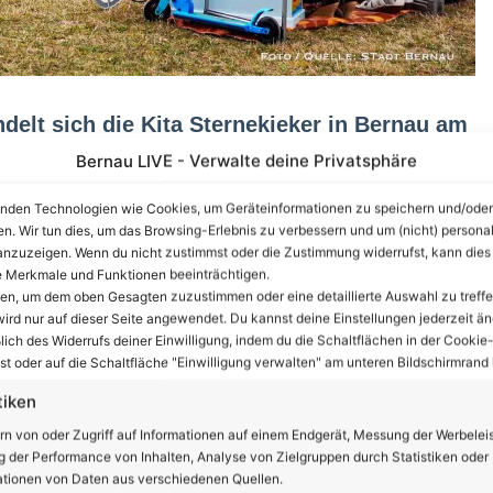
elt sich die Kita Sternekieker in Bernau am
en Marktplatz für Familien.
Bernau LIVE - Verwalte deine Privatsphäre
ngebot an Spielzeug, Kleidung und Büchern. Wer selbst
nden Technologien wie Cookies, um Geräteinformationen zu speichern und/oder
n sich mit einem eigenen Stand beteiligen.
en. Wir tun dies, um das Browsing-Erlebnis zu verbessern und um (nicht) personal
nzuzeigen. Wenn du nicht zustimmst oder die Zustimmung widerrufst, kann dies
 Merkmale und Funktionen beeinträchtigen.
Eltern freuen sich, wenn sie gut erhaltene Sachen oder
ten, um dem oben Gesagten zuzustimmen oder eine detaillierte Auswahl zu treffe
lles neu kaufen müssen. Genauso freuen sich Eltern, wenn
ird nur auf dieser Seite angewendet. Du kannst deine Einstellungen jederzeit än
en. Das ist nicht nur nachhaltig, sondern stärkt auch
lich des Widerrufs deiner Einwilligung, indem du die Schaltflächen in der Cookie-
t oder auf die Schaltfläche "Einwilligung verwalten" am unteren Bildschirmrand k
r Kita gibt es bereits einen regen Tausch über ein
 Eltern der Einrichtung dort ihre abzugebenden
tiken
türlich viel mehr Interaktion zwischen den Eltern und
rn von oder Zugriff auf Informationen auf einem Endgerät, Messung der Werbelei
 der Performance von Inhalten, Analyse von Zielgruppen durch Statistiken oder
eldungen“, so die Kitaleiterin.
tionen von Daten aus verschiedenen Quellen.