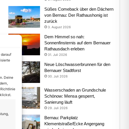
Süßes Comeback über den Dächern
von Bernau: Der Rathaushonig ist
zurück
3. August 2026
Dem Himmel so nah:
Sonnenfinsternis auf dem Bernauer
Rathausdach erleben
 darauf
31. Juli 2026
isierte
Neue Löschwasserbrunnen für den
Bernauer Stadtforst
30. Juli 2026
n. Deine
dern,
Richtlinie
Wasserschaden an Grundschule
lickst.
Schönow: Mensa gesperrt,
Sanierung läuft
29. Juli 2026
stung,
Bernau: Parkplatz
Klementstraße/Ecke Angergang