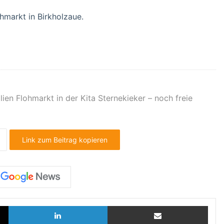
ohmarkt in Birkholzaue.
ien Flohmarkt in der Kita Sternekieker – noch freie
Link zum Beitrag kopieren
X
LinkedIn
Teilen via E-Mail