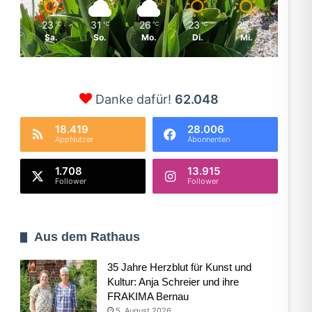
23
31
26
23
25
℃
℃
℃
℃
℃
Sa.
So.
Mo.
Di.
Mi.
Danke dafür!
62.048
18.419
28.006
AppNutzer
Abonnenten
1.708
13.915
Follower
Follower
Aus dem Rathaus
35 Jahre Herzblut für Kunst und
Kultur: Anja Schreier und ihre
FRAKIMA Bernau
5. August 2026