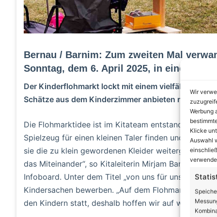
Bernau / Barnim: Zum zweiten Mal verwand
Sonntag, dem 6. April 2025, in einen bunt
Der Kinderflohmarkt lockt mit einem vielfältigen A
Wir verwe
Schätze aus dem Kinderzimmer anbieten möchte, kan
zuzugreif
Werbung a
bestimmte
Die Flohmarktidee ist im Kitateam entstanden. „Alle 
Klicke un
Spielzeug für einen kleinen Taler finden und nicht a
Auswahl w
sie die zu klein gewordenen Kleider weitergeben könn
einschließ
verwendes
das Miteinander“, so Kitaleiterin Mirjam Barton. In de
Infoboard. Unter dem Titel „von uns für uns“ können
Statis
Kindersachen bewerben. „Auf dem Flohmarkt findet na
Speiche
Messung
den Kindern statt, deshalb hoffen wir auf weitere Anm
Kombina