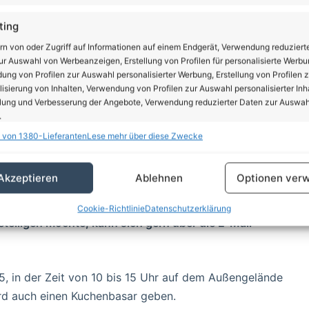
nzeige
ting
rn von oder Zugriff auf Informationen auf einem Endgerät, Verwendung reduziert
r Auswahl von Werbeanzeigen, Erstellung von Profilen für personalisierte Werbu
ng von Profilen zur Auswahl personalisierter Werbung, Erstellung von Profilen z
isierung von Inhalten, Verwendung von Profilen zur Auswahl personalisierter Inha
lung und Verbesserung der Angebote, Verwendung reduzierter Daten zur Auswah
.
 von 1380-Lieferanten
Lese mehr über diese Zwecke
schaften
Imm
hung und Kombination von Daten aus unterschiedlichen Quellen,
Akzeptieren
Ablehnen
Optionen verw
fung verschiedener Endgeräte, Identifikation von Endgeräten anhand
sch übermittelter Informationen.
Cookie-Richtlinie
Datenschutzerklärung
teiligen möchte, kann sich gern über die E-Mail-
rleistung der Sicherheit, Verhinderung und Aufdeckung
.
trug und Fehlerbehebung, Bereitstellung und Anzeige
Imm
erbung und Inhalten, Ihre Entscheidungen zum
5, in der Zeit von 10 bis 15 Uhr auf dem Außengelände
schutz speichern und übermitteln.
ird auch einen Kuchenbasar geben.