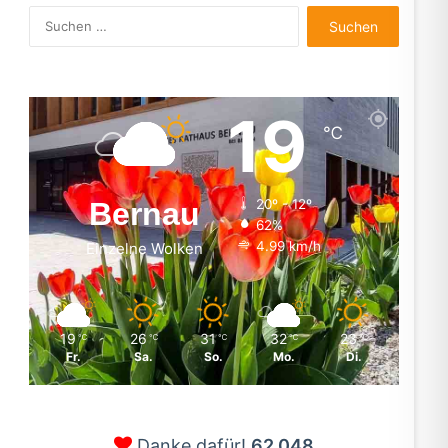
Suchen
nach:
19
℃
Bernau
20º - 12º
62%
4.99 km/h
Einzelne Wolken
19
26
31
32
23
℃
℃
℃
℃
℃
Fr.
Sa.
So.
Mo.
Di.
Danke dafür!
62.048