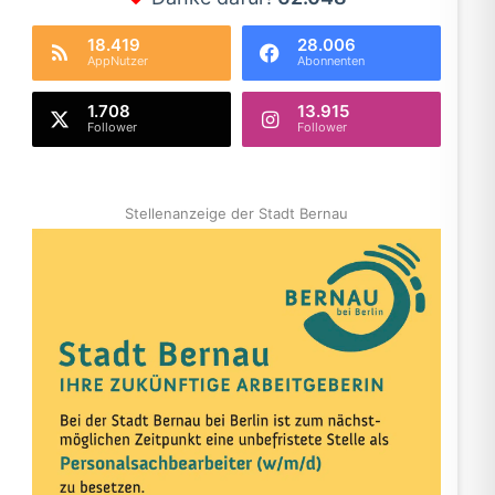
18.419
28.006
AppNutzer
Abonnenten
1.708
13.915
Follower
Follower
Stellenanzeige der Stadt Bernau