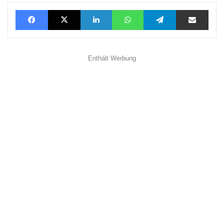
Facebook
X
LinkedIn
WhatsApp
Telegram
Teilen via E-Mail
Enthält Werbung