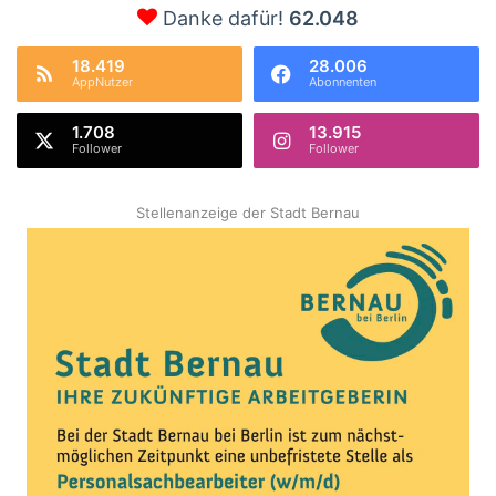
Danke dafür!
62.048
18.419
28.006
AppNutzer
Abonnenten
1.708
13.915
Follower
Follower
Stellenanzeige der Stadt Bernau