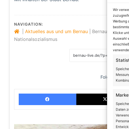
Wir verwe
zuzugreif
Werbung a
NAVIGATION:
bestimmte
|
Aktuelles aus und um Bernau
|
Bernau: Gedenke
Klicke un
Auswahl w
Nationalsozialismus
einschließ
verwendes
Statis
Speiche
Messung
Folge uns
Kombina
Facebook
Marke
Speiche
Daten zu
Verwendu
Personal
Entwick