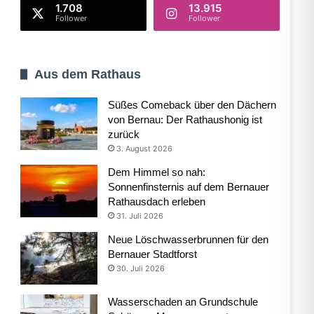
1.708
13.915
Follower
Follower
Aus dem Rathaus
Süßes Comeback über den Dächern
von Bernau: Der Rathaushonig ist
zurück
3. August 2026
Dem Himmel so nah:
Sonnenfinsternis auf dem Bernauer
Rathausdach erleben
31. Juli 2026
Neue Löschwasserbrunnen für den
Bernauer Stadtforst
30. Juli 2026
Wasserschaden an Grundschule