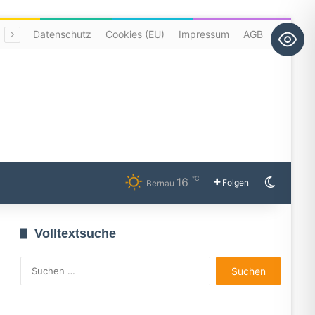
Datenschutz
Cookies (EU)
Impressum
AGB
℃
16
Skin u
freiheit
Folgen
Bernau
Volltextsuche
Suchen
nach: