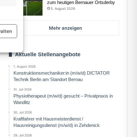
zum heutigen Bernauer Ortsderby
5. August 2026
er aktiv
Mehr anzeigen
Beruf
alten
11. Februar 20
Tag der offenen Tür an den
Aktuelle Stellenangebote
Lobeta
er aktiv
1. August 2026
Konstruktionsmechaniker:in (m/w/d) DICTATOR
Technik Berlin am Standort Bernau
31. Juli 2026
Physiotherapeut (m/w/d) gesucht – Privatpraxis in
ruar 2026
6. Februar 2026
6. Februar 2026
Wandlitz
Veranstaltungen und Tipps für das Wochenende in Bernau und Barnim
Ladeburg legt nach: Neuer Splitt gegen die Rutschpartie
30. Juli 2026
Kraftfahrer mit Hausmeisterdienst /
Hausreinigungsdienst (m/w/d) in Zehdenick
29. Juli 2026