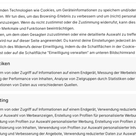
nden Technologien wie Cookies, um Geräteinformationen zu speichern und/oder
en. Wir tun dies, um das Browsing-Erlebnis zu verbessern und um (nicht) personal
nzuzeigen. Wenn du nicht zustimmst oder die Zustimmung widerrufst, kann dies
 Merkmale und Funktionen beeinträchtigen.
n zum Kriegsende – Blumen für die Opfer des
ten, um dem oben Gesagten zuzustimmen oder eine detaillierte Auswahl zu treffe
ird nur auf dieser Seite angewendet. Du kannst deine Einstellungen jederzeit än
lich des Widerrufs deiner Einwilligung, indem du die Schaltflächen in der Cookie-
t oder auf die Schaltfläche "Einwilligung verwalten" am unteren Bildschirmrand k
Link zum Beitrag kopieren
tiken
rn von oder Zugriff auf Informationen auf einem Endgerät, Messung der Werbelei
 der Performance von Inhalten, Analyse von Zielgruppen durch Statistiken oder
tionen von Daten aus verschiedenen Quellen.
X
LinkedIn
Teilen via E-Mail
ting
rn von oder Zugriff auf Informationen auf einem Endgerät, Verwendung reduziert
r Auswahl von Werbeanzeigen, Erstellung von Profilen für personalisierte Werbu
ng von Profilen zur Auswahl personalisierter Werbung, Erstellung von Profilen z
isierung von Inhalten, Verwendung von Profilen zur Auswahl personalisierter Inha
lung und Verbesserung der Angebote, Verwendung reduzierter Daten zur Auswah