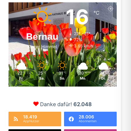
16
℃
Bernau
22º - 15º
72%
3.65 km/h
Klarer Himmel
22
25
31
30
24
℃
℃
℃
℃
℃
Fr.
Sa.
So.
Mo.
Di.
Danke dafür!
62.048
18.419
28.006
AppNutzer
Abonnenten