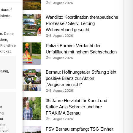
6. August 2026
 darauf
isierte
Wandlitz: Koordination therapeutische
Prozesse / Stellv. Leitung
Wohnverbund gesucht!
n. Deine
5. August 2026
dern,
Polizei Barnim: Verdacht der
Richtlinie
lickst.
Unfallflucht mit hohem Sachschaden
5. August 2026
stung,
Bernau: Hoffnungstaler Stiftung zieht
positive Bilanz zur Aktion
„Vergissmeinnicht“
5. August 2026
35 Jahre Herzblut für Kunst und
Kultur: Anja Schreier und ihre
er
FRAKIMA Bernau
ng,
ur
5. August 2026
lte,
FSV Bernau empfängt TSG Einheit
l von