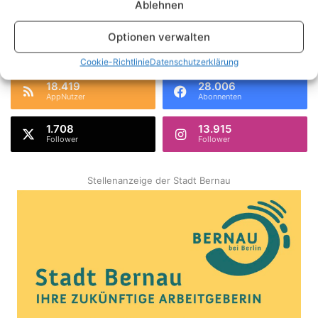
Ablehnen
Fr.
Sa.
So.
Mo.
Di.
Optionen verwalten
Danke dafür!
62.048
Cookie-Richtlinie
Datenschutzerklärung
18.419
28.006
AppNutzer
Abonnenten
1.708
13.915
Follower
Follower
Stellenanzeige der Stadt Bernau