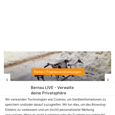
 Fraktionsmitteilungen
B
rdern Neuausrichtung des
Tag der off
Bernau LIVE - Verwalte
ienstes in Bernau
Diakonischen 
deine Privatsphäre
Wir verwenden Technologien wie Cookies, um Geräteinformationen zu
speichern und/oder darauf zuzugreifen. Wir tun dies, um das Browsing-
Erlebnis zu verbessern und um (nicht) personalisierte Werbung
anzuzeigen. Wenn du nicht zustimmst oder die Zustimmung widerrufst,