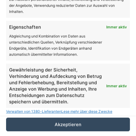
Kunst- und Handwerkermarkt, verkaufsoffener
der Angebote, Verwendung reduzierter Daten zur Auswahl von
Sonntag, Veranstaltungen
Inhalten.
Eigenschaften
Immer aktiv
Volltextsuche
Abgleichung und Kombination von Daten aus
Suchen
unterschiedlichen Quellen, Verknüpfung verschiedener
nach:
Endgeräte, Identifikation von Endgeräten anhand
automatisch übermittelter Informationen.
19
Gewährleistung der Sicherheit,
℃
Verhinderung und Aufdeckung von Betrug
und Fehlerbehebung, Bereitstellung und
Immer aktiv
Anzeige von Werbung und Inhalten, Ihre
Bernau
22º - 16º
Entscheidungen zum Datenschutz
63%
speichern und übermitteln.
4.26 km/h
Einzelne Wolken
Verwalten von 1380-Lieferanten
Lese mehr über diese Zwecke
Akzeptieren
22
25
31
32
23
℃
℃
℃
℃
℃