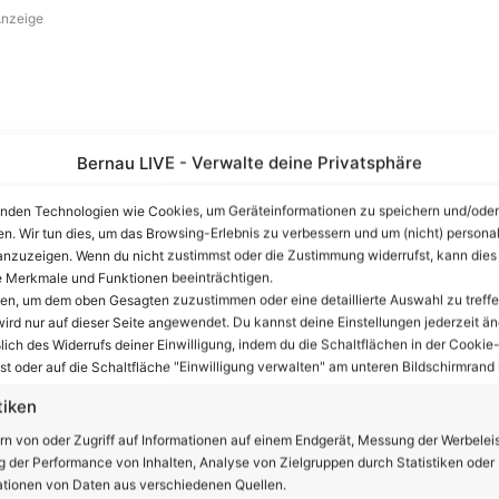
nzeige
Bernau LIVE - Verwalte deine Privatsphäre
nden Technologien wie Cookies, um Geräteinformationen zu speichern und/oder
en. Wir tun dies, um das Browsing-Erlebnis zu verbessern und um (nicht) personal
nzuzeigen. Wenn du nicht zustimmst oder die Zustimmung widerrufst, kann dies
 Merkmale und Funktionen beeinträchtigen.
ten, um dem oben Gesagten zuzustimmen oder eine detaillierte Auswahl zu treffe
ird nur auf dieser Seite angewendet. Du kannst deine Einstellungen jederzeit än
lich des Widerrufs deiner Einwilligung, indem du die Schaltflächen in der Cookie-
olgende Veränderungen vor: die bisherigen Landkreise
t oder auf die Schaltfläche "Einwilligung verwalten" am unteren Bildschirmrand k
inen starken gemeinsamen Landkreis bilden, ebenso die
tiken
eise Elbe-Elster und Oberspreewald-Lausitz. Nach dem
rn von oder Zugriff auf Informationen auf einem Endgerät, Messung der Werbelei
te in umliegende Landkreise integriert werden. Es handelt
 der Performance von Inhalten, Analyse von Zielgruppen durch Statistiken oder
dt Brandenburg an der Havel, den Landkreis Oder-Spree
tionen von Daten aus verschiedenen Quellen.