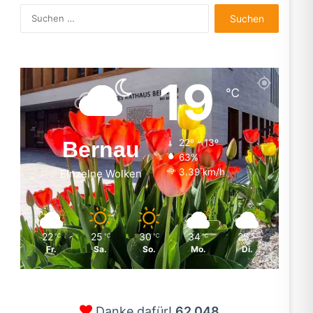
Suchen
nach:
19
℃
Bernau
22º - 13º
63%
3.39 km/h
Einzelne Wolken
22
25
30
34
25
℃
℃
℃
℃
℃
Fr.
Sa.
So.
Mo.
Di.
Danke dafür!
62.048