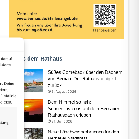
Aus dem Rathaus
 darauf
isierte
Süßes Comeback über den Dächern
von Bernau: Der Rathaushonig ist
n. Deine
zurück
dern,
3. August 2026
Richtlinie
Dem Himmel so nah:
lickst.
Sonnenfinsternis auf dem Bernauer
Rathausdach erleben
31. Juli 2026
stung,
Neue Löschwasserbrunnen für den
Bernauer Stadtforst