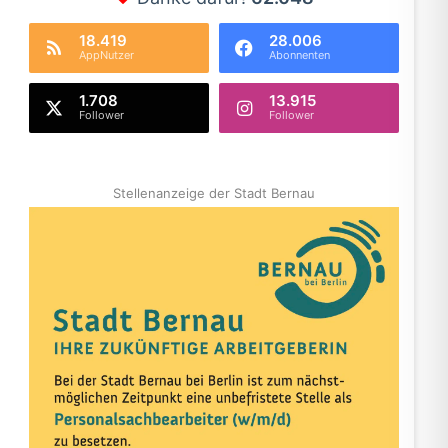
18.419
28.006
AppNutzer
Abonnenten
1.708
13.915
Follower
Follower
Stellenanzeige der Stadt Bernau