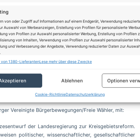
Spree-Neiße und die Stadt Cottbus. Die Landeshauptstadt
-Spreewald, Märkisch-Oderland, Oberhavel, Potsdam-
ting
t wird die Zahl der kreislichen Verwaltungen reduziert:
rn von oder Zugriff auf Informationen auf einem Endgerät, Verwendung reduziert
sollen in Zukunft 11 Landkreise und eine kreisfreie Stadt
r Auswahl von Werbeanzeigen, Erstellung von Profilen für personalisierte Werbu
ng von Profilen zur Auswahl personalisierter Werbung, Erstellung von Profilen z
isierung von Inhalten, Verwendung von Profilen zur Auswahl personalisierter Inha
lung und Verbesserung der Angebote, Verwendung reduzierter Daten zur Auswah
m mit Finanzhilfen des Landes in Höhe von 450 Millionen
.
 Euro im Rahmen eines Investitionsprogramms 2020. Ein
 von 1380-Lieferanten
Lese mehr über diese Zwecke
schaften
er sich in erheblicher finanzieller Schieflage befindlichen
Imm
hung und Kombination von Daten aus unterschiedlichen Quellen,
Akzeptieren
Ablehnen
Optionen verw
fung verschiedener Endgeräte, Identifikation von Endgeräten anhand
sch übermittelter Informationen.
LER gegenüber
Cookie-Richtlinie
Datenschutzerklärung
rleistung der Sicherheit, Verhinderung und Aufdeckung
urger Vereinigte Bürgerbewegungen/Freie Wähler, mit:
trug und Fehlerbehebung, Bereitstellung und Anzeige
Imm
erbung und Inhalten, Ihre Entscheidungen zum
schutz speichern und übermitteln.
tzesentwurf der Landesregierung zur Kreisgebietsreform.
isen politischer, wissenschaftlicher, gesellschaftlicher