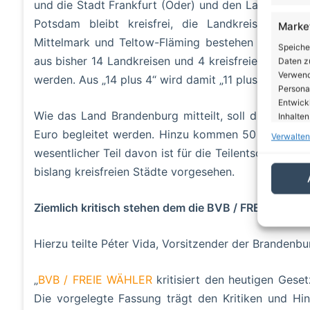
und die Stadt Frankfurt (Oder) und den Landkreis 
Potsdam bleibt kreisfrei, die Landkreise Dahme
Marke
Mittelmark und Teltow-Fläming bestehen fort. Dami
Speiche
aus bisher 14 Landkreisen und 4 kreisfreien Städten 
Daten zu
Verwendu
werden. Aus „14 plus 4“ wird damit „11 plus1“.
Personal
Entwick
Wie das Land Brandenburg mitteilt, soll die Refor
Inhalten
Euro begleitet werden. Hinzu kommen 50 Millionen
Verwalten
Eigen
wesentlicher Teil davon ist für die Teilentschuldung d
bislang kreisfreien Städte vorgesehen.
Abgleic
Verknüp
automati
Ziemlich kritisch stehen dem die BVB / FREIE WÄH
Gewäh
Hierzu teilte Péter Vida, Vorsitzender der Brandenb
von Be
von W
Daten
„
BVB / FREIE WÄHLER
kritisiert den heutigen Gese
Die vorgelegte Fassung trägt den Kritiken und Hinwe