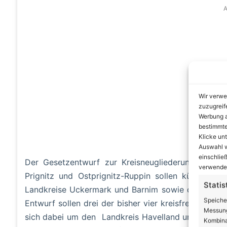
A
Wir verwe
zuzugreif
Werbung a
bestimmte
Klicke un
Auswahl w
einschließ
Der Gesetzentwurf zur Kreisneugliederung sieht f
verwendes
Prignitz und Ostprignitz-Ruppin sollen künftig e
Statis
Landkreise Uckermark und Barnim sowie die Landkr
Speiche
Entwurf sollen drei der bisher vier kreisfreien Städ
Messung
sich dabei um den Landkreis Havelland und die Sta
Kombina