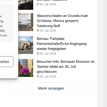
30. Juli 2026
Wasserschaden an Grundschule
er
Schönow: Mensa gesperrt,
ng,
Sanierung läuft
ur
lte,
29. Juli 2026
l von
Bernau: Parkplatz
Klementstraße/Ecke Angergang
wieder freigegeben
er aktiv
29. Juli 2026
alten
Besucher-Info: Bernauer Museum im
Steintor bleibt am 30. Juli
geschlossen
28. Juli 2026
Mehr anzeigen
er aktiv