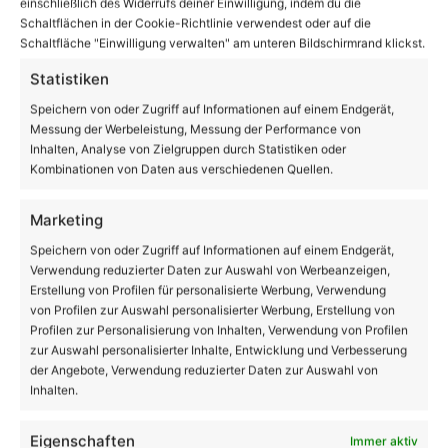
einschließlich des Widerrufs deiner Einwilligung, indem du die
Schaltflächen in der Cookie-Richtlinie verwendest oder auf die
Schaltfläche "Einwilligung verwalten" am unteren Bildschirmrand klickst.
Statistiken
tei / Fraktionsmitteilungen
Speichern von oder Zugriff auf Informationen auf einem Endgerät,
 fordern Neuausrichtung des
Tag der 
Messung der Werbeleistung, Messung der Performance von
terdienstes in Bernau
Diakonisc
Inhalten, Analyse von Zielgruppen durch Statistiken oder
Kombinationen von Daten aus verschiedenen Quellen.
Marketing
Speichern von oder Zugriff auf Informationen auf einem Endgerät,
Verwendung reduzierter Daten zur Auswahl von Werbeanzeigen,
Erstellung von Profilen für personalisierte Werbung, Verwendung
von Profilen zur Auswahl personalisierter Werbung, Erstellung von
Profilen zur Personalisierung von Inhalten, Verwendung von Profilen
zur Auswahl personalisierter Inhalte, Entwicklung und Verbesserung
der Angebote, Verwendung reduzierter Daten zur Auswahl von
Inhalten.
Eigenschaften
Immer aktiv