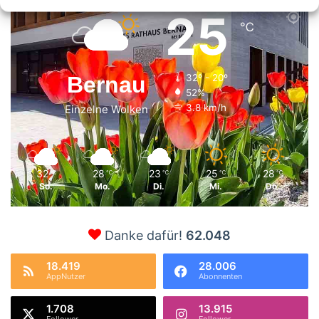
25
℃
Bernau
32º - 20º
52%
3.8 km/h
Einzelne Wolken
32
28
23
25
28
℃
℃
℃
℃
℃
So.
Mo.
Di.
Mi.
Do.
Danke dafür!
62.048
18.419
28.006
AppNutzer
Abonnenten
1.708
13.915
Follower
Follower