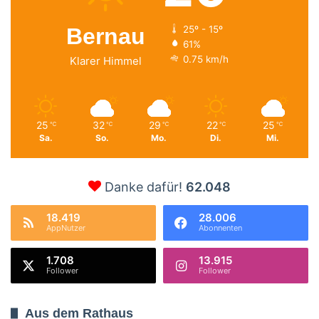
Bernau
25º - 15º
61%
0.75 km/h
Klarer Himmel
25
32
29
22
25
℃
℃
℃
℃
℃
Sa.
So.
Mo.
Di.
Mi.
Danke dafür!
62.048
18.419
28.006
AppNutzer
Abonnenten
1.708
13.915
Follower
Follower
Aus dem Rathaus