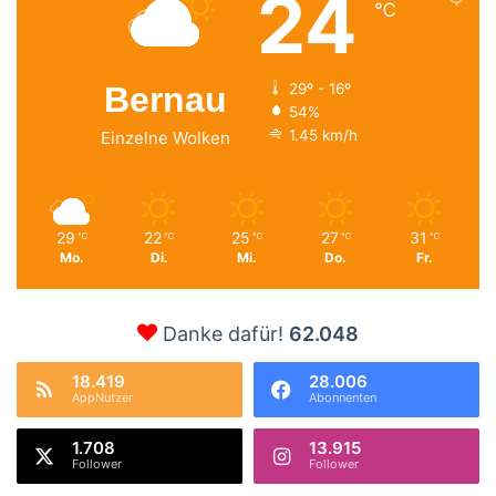
24
℃
Bernau
29º - 16º
54%
1.45 km/h
Einzelne Wolken
29
22
25
27
31
℃
℃
℃
℃
℃
Mo.
Di.
Mi.
Do.
Fr.
Danke dafür!
62.048
18.419
28.006
AppNutzer
Abonnenten
1.708
13.915
Follower
Follower